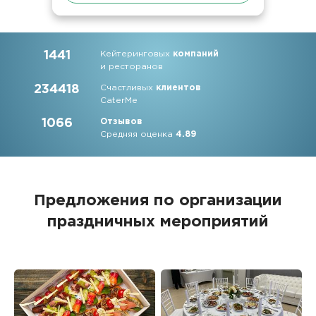
1441
Кейтеринговых
компаний
и ресторанов
234418
Счастливых
клиентов
CaterMe
1066
Отзывов
Средняя оценка
4.89
Предложения по организации
праздничных мероприятий