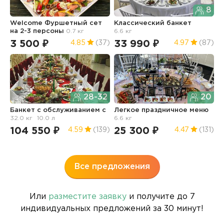
8
Welcome Фуршетный сет
Классический банкет
Ф
на 2-3 персоны
0.7 кг
6.6 кг
з
3 500 ₽
33 990 ₽
1
4.85
(37)
4.97
(87)
28-32
20
Банкет с обслуживанием с
Легкое праздничное меню
32.0 кг
10.0 л
6.6 кг
Ф
и
104 550 ₽
25 300 ₽
4.59
(139)
4.47
(131)
5.
1
Все предложения
Или
разместите заявку
и получите до 7
индивидуальных предложений за 30 минут!