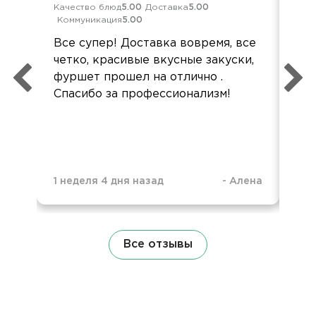
Качество блюд
5.00
Доставка
5.00
Кач
Коммуникация
5.00
Ком
Все супер! Доставка вовремя, все
Все
четко, красивые вкусные закуски,
Все
фуршет прошел на отлично .
акк
Спасибо за профессионализм!
1 неделя 4 дня назад
-
Алена
1 н
Все отзывы