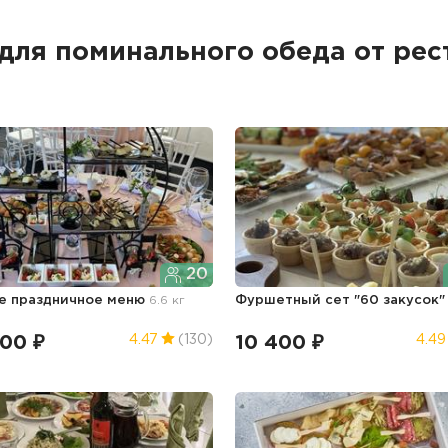
для поминального обеда от рес
20
е праздничное меню
6.6 кг
Фуршетный сет "60 закусок
300 ₽
10 400 ₽
4.47
(130)
4.49