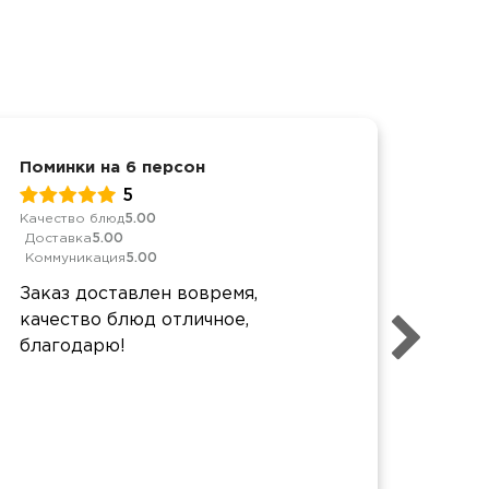
Поминки на 6 персон
Поми
5
Качество блюд
5.00
Качес
Доставка
5.00
Дост
Коммуникация
5.00
Комм
Заказ доставлен вовремя,
Огро
качество блюд отличное,
очен
благодарю!
очен
всем