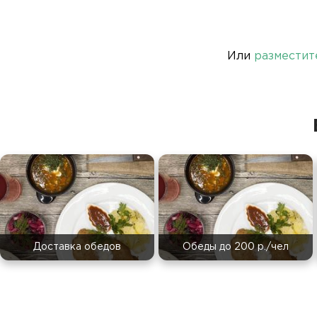
Или
разместит
Доставка обедов
Обеды до 200 р./чел