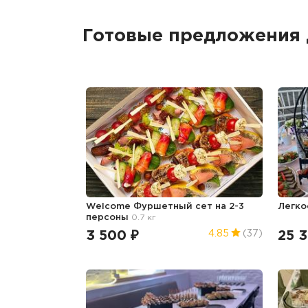
Готовые предложения 
Welcome Фуршетный сет на 2-3
Легко
персоны
0.7 кг
3 500 ₽
25 
4.85
(37)