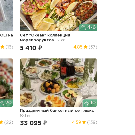
4-6
OLI на
Сет "Океан" коллекция
морепродуктов
1.2 кг
5 410 ₽
(16)
4.85
(37)
20
10
Праздничный банкетный сет люкс
10.1 кг
33 095 ₽
(22)
4.59
(139)