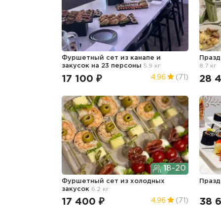
Фуршетный сет из канапе и
Празд
закусок на 23 персоны
5.9 кг
8.7 кг
17 100 ₽
28 
4.96
(71)
18-20
Фуршетный сет из холодных
Празд
закусок
6.2 кг
17 400 ₽
38 6
4.96
(71)