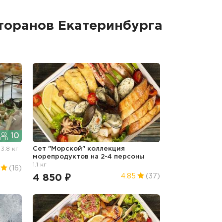
торанов Екатеринбурга
10
"
3.8 кг
Сет "Морской" коллекция
морепродуктов на 2-4 персоны
1.1 кг
(16)
4 850 ₽
4.85
(37)