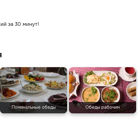
й за 30 минут!
я
Поминальные обеды
Обеды рабочим