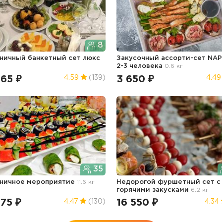
8
ничный банкетный сет люкс
Закусочный ассорти-сет NAP
2-3 человека
0.6 кг
465 ₽
3 650 ₽
4.59
(139)
4.49
35
ничное мероприятие
11.6 кг
Недорогой фуршетный сет с
горячими закусками
6.2 кг
75 ₽
16 550 ₽
4.47
(130)
4.34