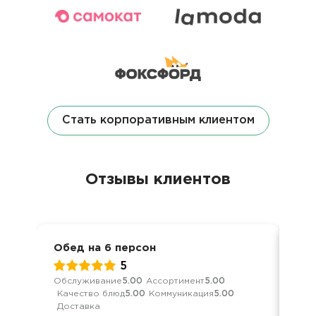
Стать корпоративным клиентом
Отзывы клиентов
Обед на 6 персон
Пре
5
Обслуживание
5.00
Ассортимент
5.00
Кач
Качество блюд
5.00
Коммуникация
5.00
Ком
Доставка