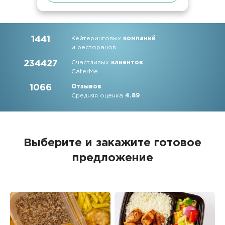
1441
Кейтеринговых
компаний
и ресторанов
234427
Счастливых
клиентов
CaterMe
1066
Отзывов
Средняя оценка
4.89
Выберите и закажите
готовое
предложение