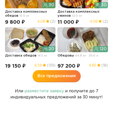
30
30
Доставка комплексных
Доставка комплексных
Д
обедов
15.0 кг
ужинов
12.0 кг
9 800 ₽
11 000 ₽
1
4.08
(2)
4.08
(2)
20
120
Доставка обедов
14.5 кг
Обедовы
64.8 кг
39.6 л
О
19 150 ₽
97 200 ₽
6
4.59
(139)
4.85
(18)
Все предложения
Или
разместите заявку
и получите до 7
индивидуальных предложений за 30 минут!