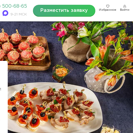
) 500-68-65
Разместить заявку
Избранное
Войти
9-21 МСК
м
и