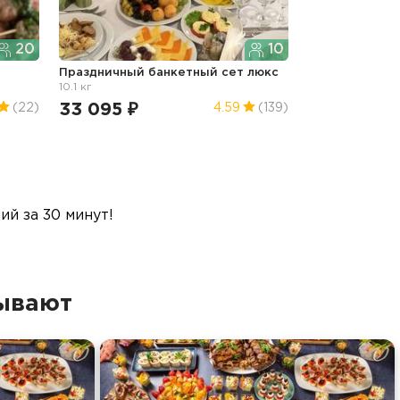
20
10
Праздничный банкетный сет люкс
10.1 кг
33 095 ₽
(22)
4.59
(139)
й за 30 минут!
зывают