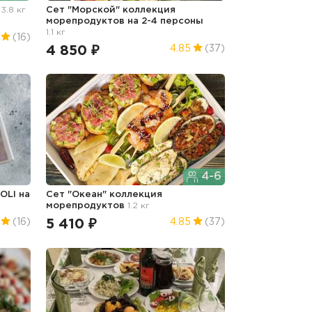
"
3.8 кг
Сет "Морской" коллекция
морепродуктов на 2-4 персоны
1.1 кг
(16)
4 850 ₽
4.85
(37)
4-6
OLI на
Сет "Океан" коллекция
морепродуктов
1.2 кг
5 410 ₽
(16)
4.85
(37)