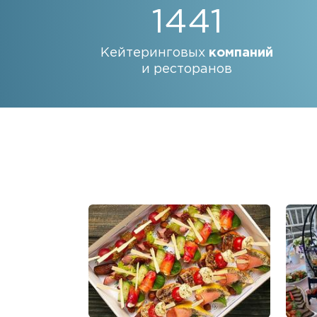
1441
Кейтеринговых
компаний
и ресторанов