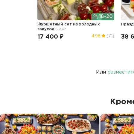
18-20
Фуршетный сет из холодных
Празд
закусок
6.2 кг
17 400 ₽
38 6
4.96
(71)
Или
разместит
Кроме