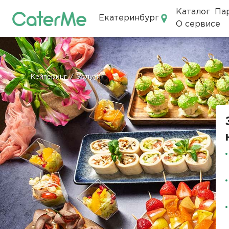
Каталог
Па
Екатеринбург
О сервисе
Кейтеринг в Екатеринбурге
Кейтеринг
/
Услуги
Строка
навигации