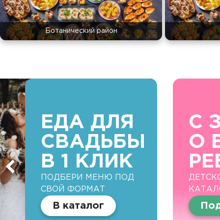
Ботанический район
ЕДА ДЛЯ
С 
СВАДЬБЫ
О 
В 1 КЛИК
РЕ
ПОДБЕРИ МЕНЮ ПОД
ДЕТСК
СВОЙ ФОРМАТ
КАТАЛ
В каталог
Под