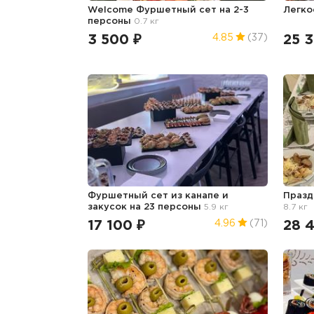
Welcome Фуршетный сет на 2-3
Легко
персоны
0.7 кг
3 500 ₽
25 
4.85
(37)
Фуршетный сет из канапе и
Празд
закусок на 23 персоны
5.9 кг
8.7 кг
17 100 ₽
28 
4.96
(71)