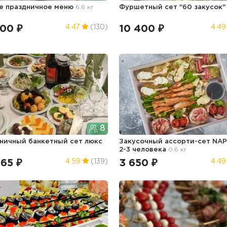
е праздничное меню
6.6 кг
Фуршетный сет "60 закусок
300 ₽
10 400 ₽
4.47
(130)
4.49
8
ничный банкетный сет люкс
Закусочный ассорти-сет NAP
2-3 человека
0.6 кг
465 ₽
3 650 ₽
4.59
(139)
4.49