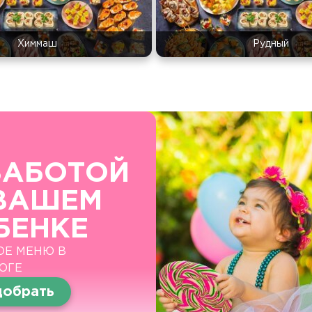
Химмаш
Рудный
ЗАБОТОЙ
ВАШЕМ
БЕНКЕ
ОЕ МЕНЮ В
ОГЕ
обрать