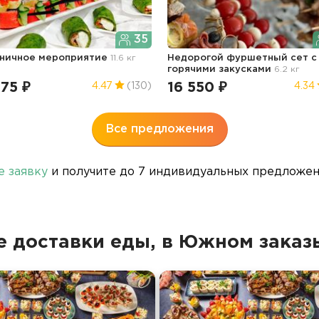
35
ничное мероприятие
11.6 кг
Недорогой фуршетный сет с
горячими закусками
6.2 кг
75 ₽
16 550 ₽
4.47
(130)
4.34
Все предложения
е заявку
и получите до 7 индивидуальных предложени
 доставки еды, в Южном зака