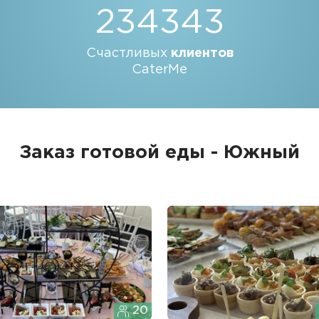
234343
Счастливых
клиентов
CaterMe
Заказ готовой еды - Южный
20