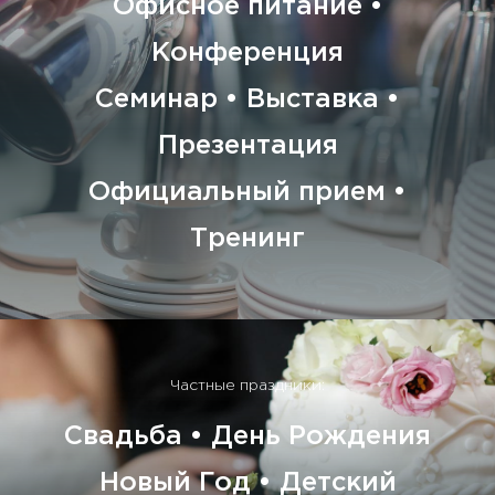
Офисное питание •
Конференция
Семинар • Выставка •
Презентация
Официальный прием •
Тренинг
Частные праздники:
Свадьба • День Рождения
Новый Год • Детский