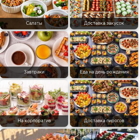
Салаты
Доставка закусок
Завтраки
Еда на день рождения
На корпоратив
Доставка пирогов