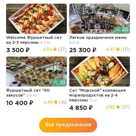
20
Welcome Фуршетный сет
Легкое праздничное меню
Ф
на 2-3 персоны
0.7 кг
6.6 кг
и
5.
3 500 ₽
25 300 ₽
4.85
(37)
4.47
(131)
1
10
Фуршетный сет "60
Сет "Морской" коллекция
закусок"
3.8 кг
морепродуктов на 2-4
З
персоны
1.1 кг
N
10 400 ₽
4.49
(16)
0
4 850 ₽
4.85
(37)
3
Все предложения