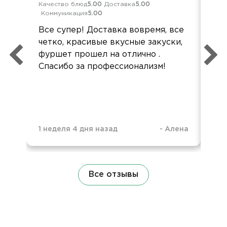
Качество блюд
5.00
Доставка
5.00
Кач
Коммуникация
5.00
Ком
Все супер! Доставка вовремя, все
Все
четко, красивые вкусные закуски,
Все
фуршет прошел на отлично .
акк
Спасибо за профессионализм!
1 неделя 4 дня назад
-
Алена
1 н
Все отзывы