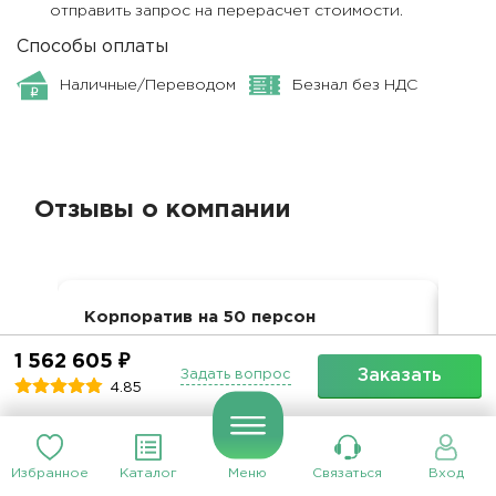
отправить запрос на перерасчет стоимости.
Способы оплаты
Наличные/Переводом
Безнал без НДС
Отзывы о компании
Корпоратив на 50 персон
Дос
5
1 562 605 ₽
Обслуживание
5.00
Качество блюд
5.00
Кач
Заказать
Задать вопрос
4.85
Доставка
5.00
Коммуникация
5.00
Ком
Все супер, Александре спасибо,
Все
плов, глинтвейн незабываемые, до
Не
Избранное
Каталог
Меню
Связаться
Вход
сих пор все участники
пе