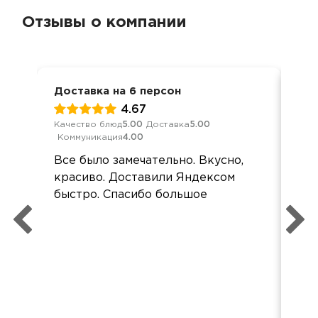
Отзывы о компании
Доставка на 6 персон
Кор
4.67
Качество блюд
5.00
Доставка
5.00
Кач
Коммуникация
4.00
Ком
Все было замечательно. Вкусно,
Спа
красиво. Доставили Яндексом
ши
быстро. Спасибо большое
оче