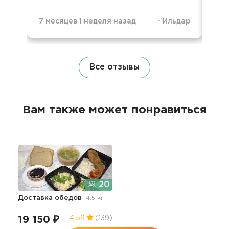
7 месяцев 1 неделя назад
-
Ильдар
1 г
Все отзывы
Вам также может понравиться
20
Доставка обедов
14.5 кг
19 150 ₽
4.59
(139)