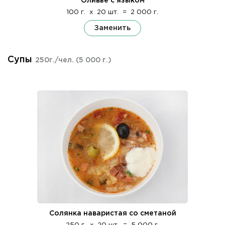
Оливье с языком
100 г.
x
20 шт.
=
2 000 г.
Заменить
Супы
250г./чел.
(5 000 г.)
Солянка наваристая со сметаной