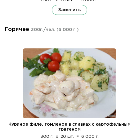
250 г.
x
20 шт.
=
5 000 г.
Заменить
Горячее
300г./чел.
(6 000 г.)
Куриное филе, томленое в сливках с картофельным
гратеном
300 г.
x
20 шт.
=
6 000 г.