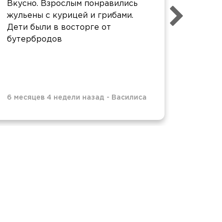
Вкусно. Взрослым понравились
Нового
жульены с курицей и грибами.
Красно
Дети были в восторге от
задерж
бутербродов
нас у
ужин. 
до дос
6 месяцев 4 недели назад
-
Василиса
7 меся