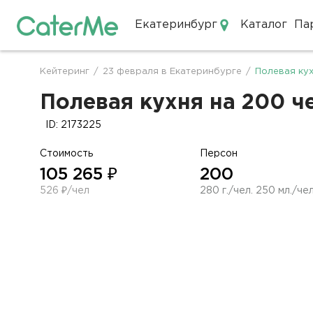
Екатеринбург
Каталог
Па
Кейтеринг в Екатеринбурге
Кейтеринг
/
23 февраля в Екатеринбурге
/
Полевая ку
Строка
навигации
Полевая кухня на 200 ч
ID: 2173225
Стоимость
Персон
105 265 ₽
200
526 ₽/чел
280 г./чел. 250 мл./чел