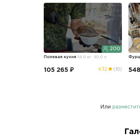
200
Полевая кухня
56.0 кг
50.0 л
Фур
105 265 ₽
548
4.32
(10)
Или
разместит
Гал