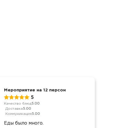
Мероприятие на 12 персон
Новый 
5
Качество блюд
5.00
Качеств
Доставка
5.00
Достав
Коммуникация
5.00
Коммун
Еды было много.
Благо