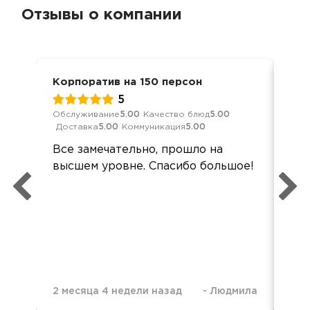
Отзывы о компании
Корпоратив на 150 персон
Дос
5
Обслуживание
5.00
Качество блюд
5.00
Кач
Доставка
5.00
Коммуникация
5.00
Ком
Все замечательно, прошло на
Зак
высшем уровне. Спасибо большое!
зак
вре
зак
вку
Бла
2 месяца 4 недели назад
-
Людмила
1 м