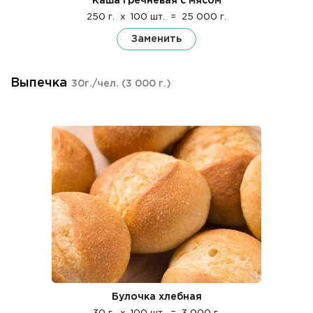
Каша гречневая с мясом
250 г.
x
100 шт.
=
25 000 г.
Заменить
Выпечка
30г./чел.
(3 000 г.)
Булочка хлебная