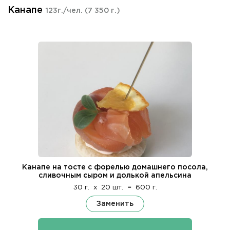
Канапе
123г./чел.
(7 350 г.)
Канапе на тосте с форелью домашнего посола,
сливочным сыром и долькой апельсина
30 г.
x
20 шт.
=
600 г.
Заменить