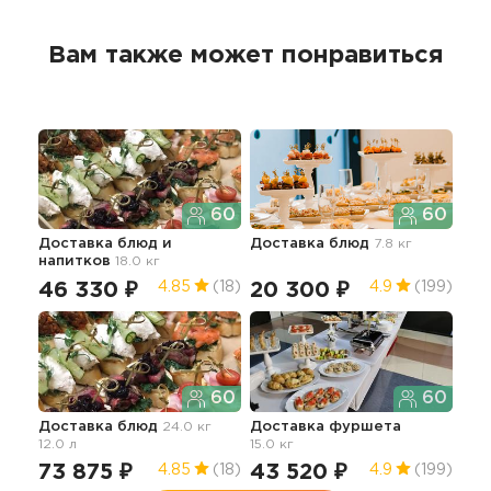
Вам также может понравиться
60
60
Доставка блюд и
Доставка блюд
7.8 кг
Фу
напитков
18.0 кг
46 330 ₽
20 300 ₽
56
4.85
(18)
4.9
(199)
60
60
Доставка блюд
24.0 кг
Доставка фуршета
12.0 л
15.0 кг
73 875 ₽
43 520 ₽
4.85
(18)
4.9
(199)