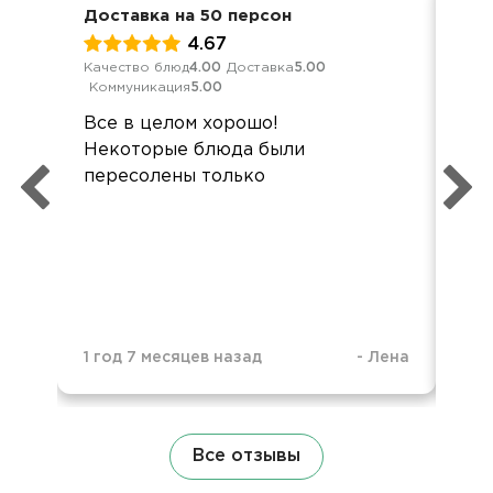
Доставка на 50 персон
Ден
4.67
Качество блюд
4.00
Доставка
5.00
Кач
Коммуникация
5.00
Ком
Все в целом хорошо!
Все
Некоторые блюда были
Не
пересолены только
блю
фо
3 г
1 год 7 месяцев назад
-
Лена
Все отзывы