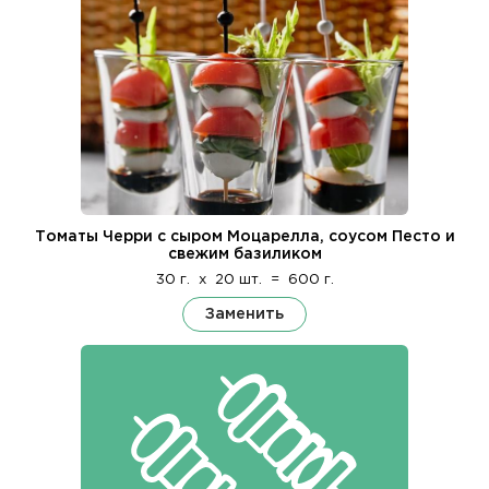
Томаты Черри с сыром Моцарелла, соусом Песто и
свежим базиликом
30 г.
x
20 шт.
=
600 г.
Заменить