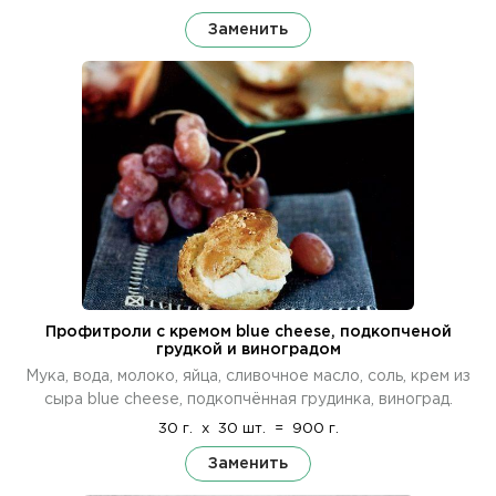
Заменить
Профитроли с кремом blue cheese, подкопченой
грудкой и виноградом
Мука, вода, молоко, яйца, сливочное масло, соль, крем из
сыра blue cheese, подкопчённая грудинка, виноград.
30 г.
x
30 шт.
=
900 г.
Заменить