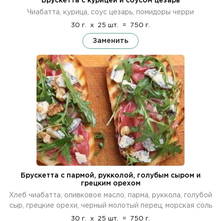
Брускетта с курицей и соусом цезарь
Чиабатта, курица, соус цезарь, помидоры черри
30 г.
x
25 шт.
=
750 г.
Заменить
Брускетта с пармой, рукколой, голубым сыром и
грецким орехом
Хлеб чиабатта, оливковое масло, парма, руккола, голубой
сыр, грецкие орехи, черный молотый перец, морская соль
30 г.
x
25 шт.
=
750 г.