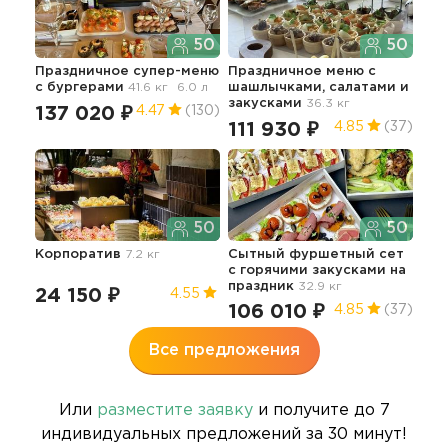
50
50
Праздничное супер-меню
Праздничное меню с
Бан
с бургерами
41.6 кг
6.0 л
шашлычками, салатами и
закусками
36.3 кг
137 020 ₽
16
4.47
(130)
111 930 ₽
4.85
(37)
50
50
Лёг
Корпоратив
7.2 кг
Сытный фуршетный сет
6.5 
с горячими закусками на
21
праздник
32.9 кг
24 150 ₽
4.55
106 010 ₽
4.85
(37)
Все предложения
Или
разместите заявку
и получите до 7
индивидуальных предложений за 30 минут!