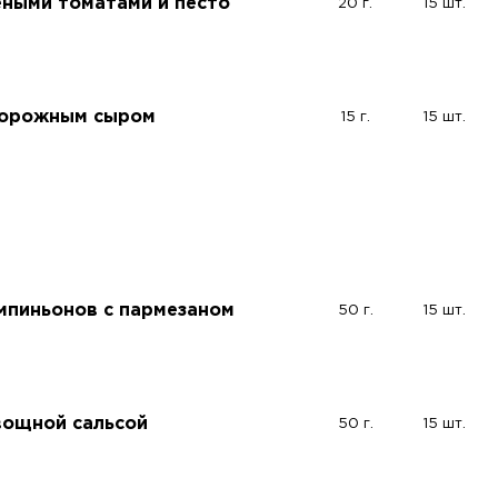
еными томатами и песто
20 г.
15 шт.
ворожным сыром
15 г.
15 шт.
мпиньонов с пармезаном
50 г.
15 шт.
вощной сальсой
50 г.
15 шт.