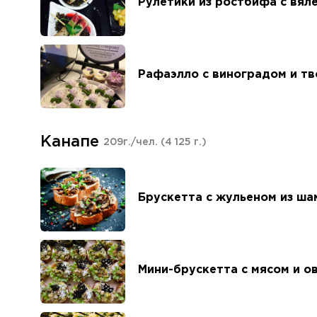
Рулетики из ростбифа с вял
Рафаэлло с виноградом и т
Канапе
209г./чел.
(4 125 г.)
Брускетта с жульеном из ша
Мини-брускетта с мясом и о