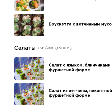
Брускетта с ветчинным мусс
Салаты
76г./чел.
(1 500 г.)
Салат с языком, блинчиками
фуршетной форме
Салат из ветчины, пикантной
фуршетной форме