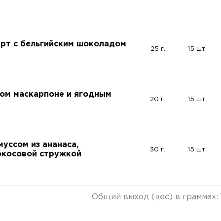
рт с бельгийским шоколадом
25 г.
15 шт.
ом маскарпоне и ягодным
20 г.
15 шт.
уссом из ананаса,
30 г.
15 шт.
окосовой стружкой
Общий выход (вес) в граммах: