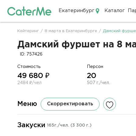
Екатеринбург
Каталог
Па
Кейтеринг в Екатеринбурге
Кейтеринг
/
8 марта в Екатеринбурге
/
Дамский фуршет
Строка
навигации
Дамский фуршет на 8 ма
ID: 757426
Стоимость
Персон
49 680 ₽
20
2484 ₽/чел
507 г./чел.
Меню
Скорректировать
Закуски
165г./чел.
(3 300 г.)