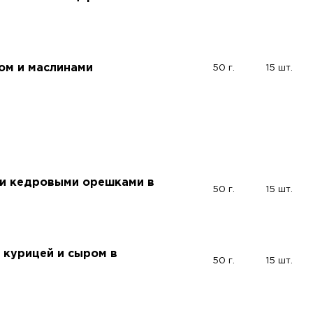
ом и маслинами
50 г.
15 шт.
 и кедровыми орешками в
50 г.
15 шт.
 курицей и сыром в
50 г.
15 шт.