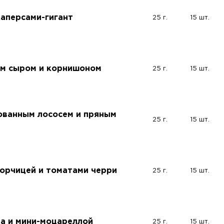
каперсами-гигант
25 г.
15 шт.
ым сыром и корнишоном
25 г.
15 шт.
ованным лососем и пряным
25 г.
15 шт.
горчицей и томатами черри
25 г.
15 шт.
ла и мини-моцареллой
25 г.
15 шт.