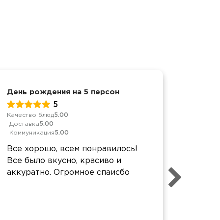
День рождения на 5 персон
Детски
5
Качество блюд
5.00
Качеств
Доставка
5.00
Достав
Коммуникация
5.00
Коммун
Все хорошо, всем понравилось!
все пр
Все было вкусно, красиво и
вкусно
аккуратно. Огромное спаисбо
чтобы 
сыпал