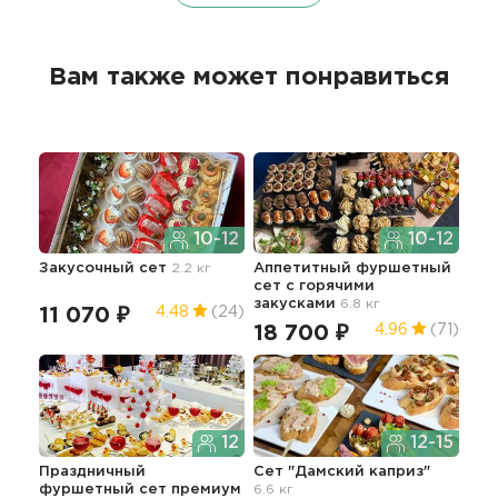
Вам также может понравиться
10-12
10-12
Закусочный сет
2.2 кг
Аппетитный фуршетный
Пра
сет с горячими
фу
закусками
6.8 кг
11 070 ₽
24
4.48
(24)
18 700 ₽
4.96
(71)
12
12-15
Праздничный
Сет "Дамский каприз"
Пра
фуршетный сет премиум
6.6 кг
сет