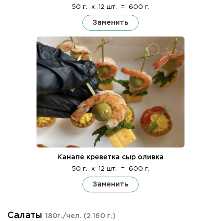
50 г.
x
12 шт.
=
600 г.
Заменить
Канапе креветка сыр оливка
50 г.
x
12 шт.
=
600 г.
Заменить
Салаты
180г./чел.
(2 160 г.)