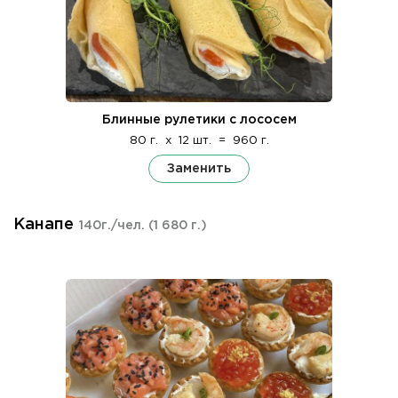
Блинные рулетики с лососем
80 г.
x
12 шт.
=
960 г.
Заменить
Канапе
140г./чел.
(1 680 г.)