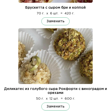
Брускетта с сыром бри и коппой
70 г.
x
6 шт.
=
420 г.
Заменить
Деликатес из голубого сыра Рокфорти с виноградом и
орехами
50 г.
x
12 шт.
=
600 г.
Заменить