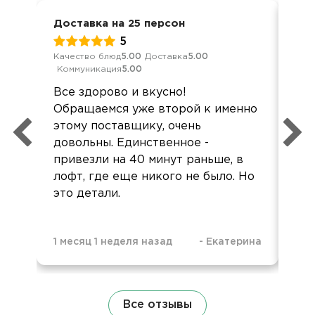
Доставка на 25 персон
Сва
5
Качество блюд
5.00
Доставка
5.00
Кач
Коммуникация
5.00
Ком
Все здорово и вкусно!
Все
Обращаемся уже второй к именно
был
этому поставщику, очень
бла
довольны. Единственное -
привезли на 40 минут раньше, в
лофт, где еще никого не было. Но
это детали.
1 месяц 1 неделя назад
-
Екатерина
2 м
Все отзывы