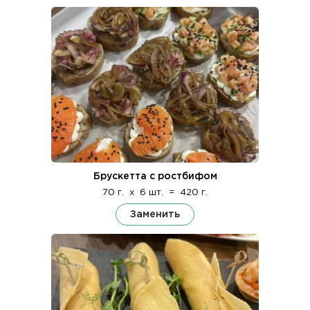
Брускетта с ростбифом
70 г.
x
6 шт.
=
420 г.
Заменить