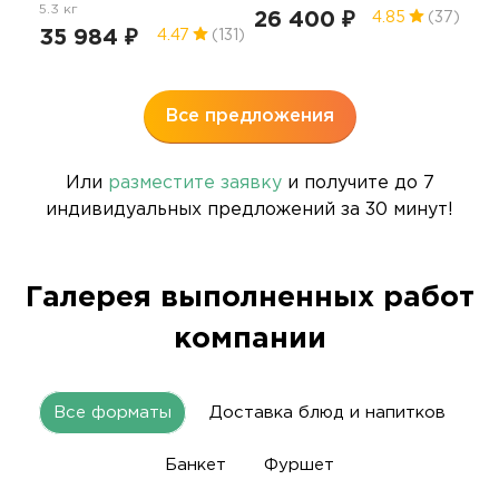
5.3 кг
15.4
26 400 ₽
4.85
(37)
35 984 ₽
57
4.47
(131)
Все предложения
Или
разместите заявку
и получите до 7
индивидуальных предложений за 30 минут!
Галерея выполненных работ
компании
Все форматы
Доставка блюд и напитков
Банкет
Фуршет