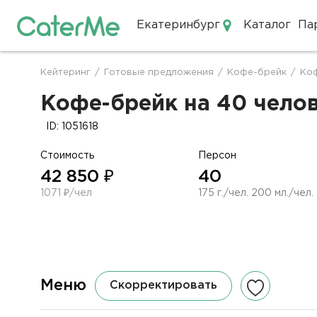
Екатеринбург
Каталог
Па
Кейтеринг в Екатеринбурге
Кейтеринг
/
Готовые предложения
/
Кофе-брейк
/
Коф
Строка
навигации
Кофе-брейк на 40 челов
ID: 1051618
Стоимость
Персон
42 850 ₽
40
1071 ₽/чел
175 г./чел. 200 мл./чел.
Меню
Скорректировать