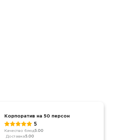
Корпоратив на 50 персон
Меропр
5
Качество блюд
5.00
Обслуж
Доставка
5.00
Качест