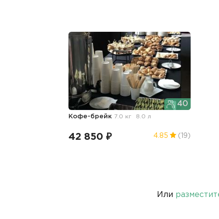
40
Кофе-брейк
7.0 кг
8.0 л
42 850 ₽
4.85
(19)
Или
разместит