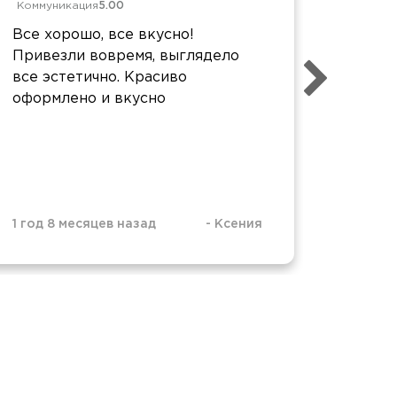
Коммуникация
5.00
Достав
Коммун
Все хорошо, все вкусно!
Отличн
Привезли вовремя, выглядело
воврем
все эстетично. Красиво
Спасиб
оформлено и вкусно
1 год 8 месяцев назад
-
Ксения
2 года 