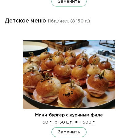
Заменить
Детское меню
116г./чел.
(8 150 г.)
Мини-бургер с куриным филе
50 г.
x
30 шт.
=
1 500 г.
Заменить