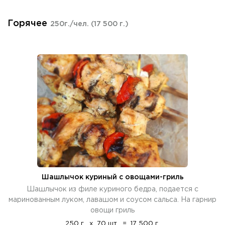
Горячее
250г./чел.
(17 500 г.)
Шашлычок куриный с овощами-гриль
Шашлычок из филе куриного бедра, подается с
маринованным луком, лавашом и соусом сальса. На гарнир
овощи гриль
250 г.
x
70 шт.
=
17 500 г.