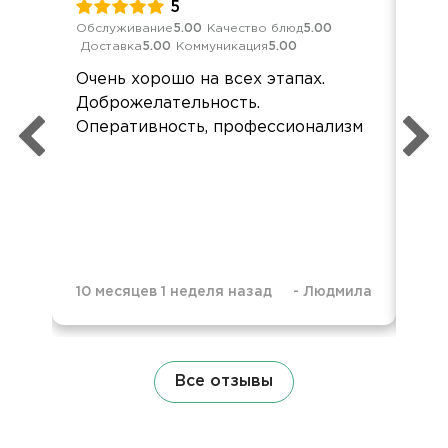
5
Обслуживание
5.00
Качество блюд
5.00
Обс
Доставка
5.00
Коммуникация
5.00
Дос
Очень хорошо на всех этапах.
Спа
Доброжелательность.
нас
Оперативность, профессионализм
от
до
Оче
10 месяцев 1 неделя назад
-
Людмила
4 г
Все отзывы