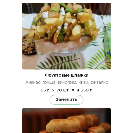
Фруктовые шпажки
Ананас, груша, виноград, киви, физалис
65 г.
x
70 шт.
=
4 550 г.
Заменить