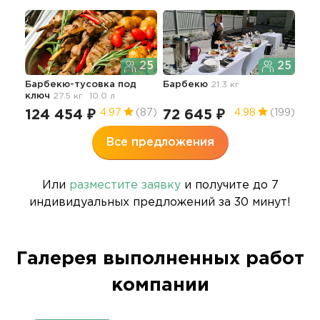
25
25
Барбекю-тусовка под
Барбекю
21.3 кг
ключ
27.5 кг
10.0 л
124 454 ₽
72 645 ₽
4.97
(87)
4.98
(199)
Все предложения
Или
разместите заявку
и получите до 7
индивидуальных предложений за 30 минут!
Галерея выполненных работ
компании