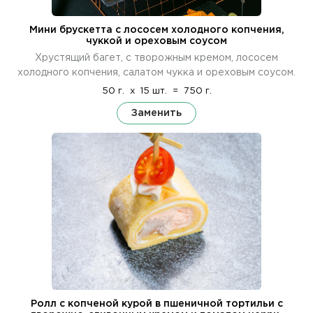
Мини брускетта с лососем холодного копчения,
чуккой и ореховым соусом
Хрустящий багет, с творожным кремом, лососем
холодного копчения, салатом чукка и ореховым соусом.
50 г.
x
15 шт.
=
750 г.
Заменить
Ролл с копченой курой в пшеничной тортильи с