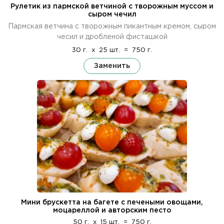
Рулетик из пармской ветчиной с творожным муссом и
сыром чечил
Пармская ветчина с творожным пикантным кремом, сыром
чесил и дробленой фисташкой
30 г.
x
25 шт.
=
750 г.
Заменить
Мини брускетта на багете с печеными овощами,
моцареллой и авторским песто
50 г.
x
15 шт.
=
750 г.