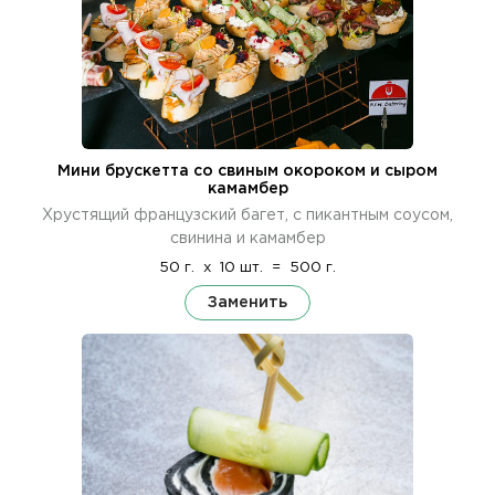
Мини брускетта со свиным окороком и сыром
камамбер
Хрустящий французский багет, с пикантным соусом,
свинина и камамбер
50 г.
x
10 шт.
=
500 г.
Заменить