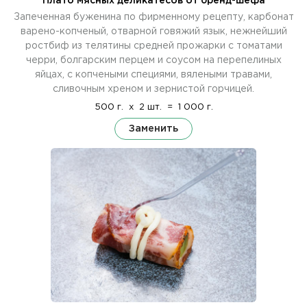
Плато мясных деликатесов от бренд-шефа
Запеченная буженина по фирменному рецепту, карбонат
варено-копченый, отварной говяжий язык, нежнейший
ростбиф из телятины средней прожарки с томатами
черри, болгарским перцем и соусом на перепелиных
яйцах, с копчеными специями, вялеными травами,
сливочным хреном и зернистой горчицей.
500 г.
x
2 шт.
=
1 000 г.
Заменить