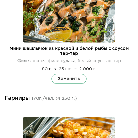
Мини шашлычок из красной и белой рыбы с соусом
тар-тар
Филе лосося, филе судака, белый соус тар-тар
80 г.
x
25 шт.
=
2 000 г.
Заменить
Гарниры
170г./чел.
(4 250 г.)