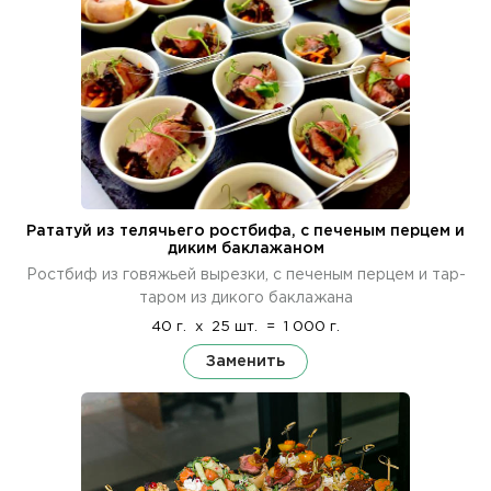
Рататуй из телячьего ростбифа, с печеным перцем и
диким баклажаном
Ростбиф из говяжьей вырезки, с печеным перцем и тар-
таром из дикого баклажана
40 г.
x
25 шт.
=
1 000 г.
Заменить