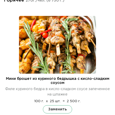
Горячее
270г./чел.
(6 750 г.)
Мини брошет из куриного бедрышка с кисло-сладким
соусом
Филе куриного бедра в кисло-сладком соусе запеченное
на шпажке
100 г.
x
25 шт.
=
2 500 г.
Заменить