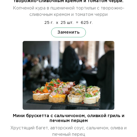
творожно-сливочным кремом и томатом черри.
Копченой кура в пшеничной тортильи с творожно-
сливочным кремом и томатом черри
25 г.
x
25 шт.
=
625 г.
Заменить
Мини брускетта с сальчичоном, оливкой гриль и
печеным перцем
Хрустящий багет, авторский соус, сальчичон, олива и
печеный перец