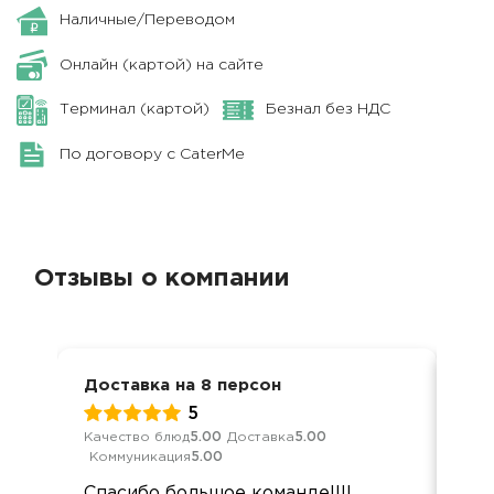
Наличные/Переводом
Онлайн (картой) на сайте
Терминал (картой)
Безнал без НДС
По договору с CaterMe
Отзывы о компании
Доставка на 8 персон
Ден
5
Качество блюд
5.00
Доставка
5.00
Кач
Коммуникация
5.00
Ком
Спасибо большое команде!!!!
Об