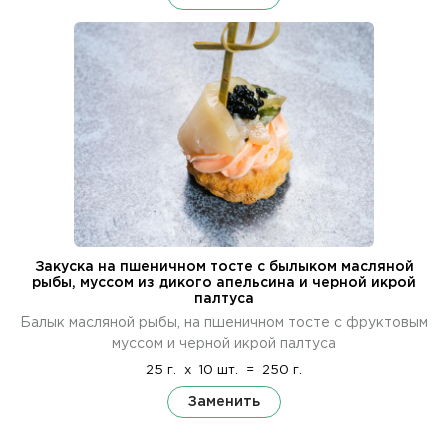
Закуска на пшеничном тосте с былыком масляной
рыбы, муссом из дикого апельсина и черной икрой
палтуса
Балык масляной рыбы, на пшеничном тосте с фруктовым
муссом и черной икрой палтуса
25 г.
x
10 шт.
=
250 г.
Заменить