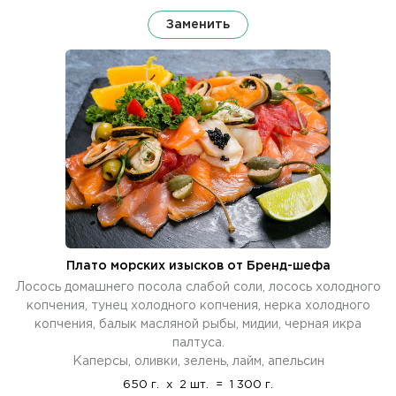
Заменить
Плато морских изысков от Бренд-шефа
Лосось домашнего посола слабой соли, лосось холодного
копчения, тунец холодного копчения, нерка холодного
копчения, балык масляной рыбы, мидии, черная икра
палтуса.
Каперсы, оливки, зелень, лайм, апельсин
650 г.
x
2 шт.
=
1 300 г.