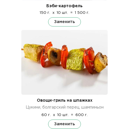
Бэби-картофель
150 г.
x
10 шт.
=
1 500 г.
Заменить
Овощи-гриль на шпажках
Цукини, болгарский перец, шампиньон
60 г.
x
10 шт.
=
600 г.
Заменить