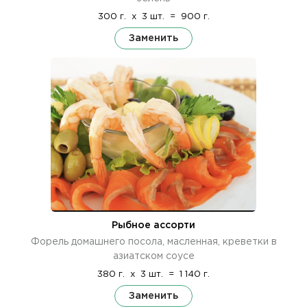
300 г.
x
3 шт.
=
900 г.
Заменить
Рыбное ассорти
Форель домашнего посола, масленная, креветки в
азиатском соусе
380 г.
x
3 шт.
=
1 140 г.
Заменить