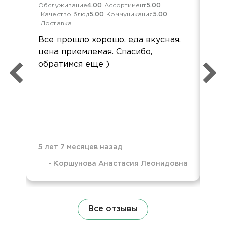
Обслуживание
4.00
Ассортимент
5.00
Кач
Качество блюд
5.00
Коммуникация
5.00
Ком
Доставка
Все
Все прошло хорошо, еда вкусная,
кр
цена приемлемая. Спасибо,
бы
обратимся еще )
5 лет 7 месяцев назад
-
Коршунова Анастасия Леонидовна
7 м
Все отзывы