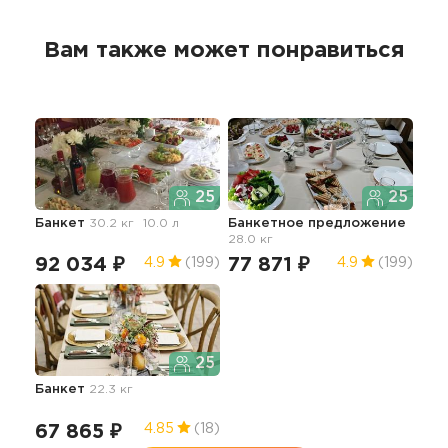
Вам также может понравиться
25
25
Банкет
30.2 кг
10.0 л
Банкетное предложение
28.0 кг
92 034 ₽
77 871 ₽
4.9
(199)
4.9
(199)
25
Банкет
22.3 кг
67 865 ₽
4.85
(18)