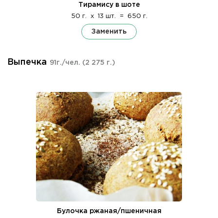
Тирамису в шоте
50 г.
x
13 шт.
=
650 г.
Заменить
Выпечка
91г./чел.
(2 275 г.)
Булочка ржаная/пшеничная