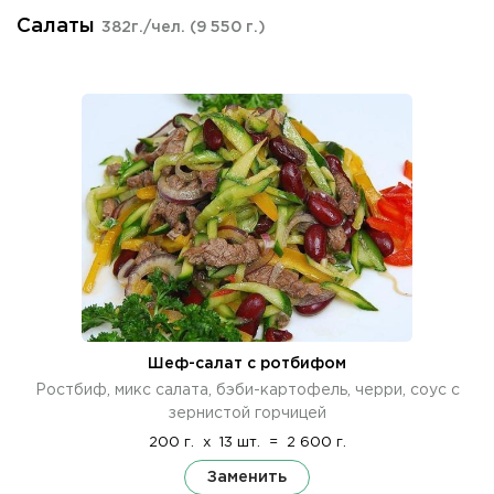
Салаты
382г./чел.
(9 550 г.)
Шеф-салат с ротбифом
Ростбиф, микс салата, бэби-картофель, черри, соус с
зернистой горчицей
200 г.
x
13 шт.
=
2 600 г.
Заменить