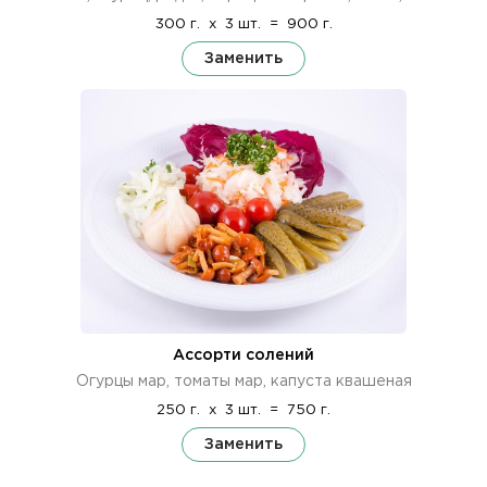
300 г.
x
3 шт.
=
900 г.
Заменить
Ассорти солений
Огурцы мар, томаты мар, капуста квашеная
250 г.
x
3 шт.
=
750 г.
Заменить