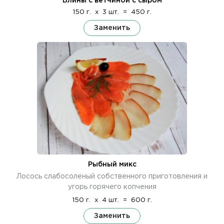
Блины с ветчиной с сыром
150 г.
x
3 шт.
=
450 г.
Заменить
Рыбный микс
Лосось слабосоленый собственного приготовления и
угорь горячего копчения
150 г.
x
4 шт.
=
600 г.
Заменить