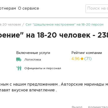
ртнерам
О сервисе
а 20 человек
/
Сет "Шашлычное настроение" на 18-20 персон
ние" на 18-20 человек - 23
Включенные услуги
Рейтинг компании
4.96
(71)
Логистика
Официанты и персонал
сным с нашим предложением . Авторские маринады м
авят вкусное впечатление .
Выход
Количество