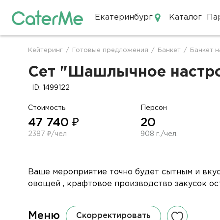
Екатеринбург
Каталог
Па
Кейтеринг в Екатеринбурге
Кейтеринг
/
Готовые предложения
/
Банкет
/
Банкет н
Строка
навигации
Сет "Шашлычное настрое
ID: 1499122
Стоимость
Персон
47 740 ₽
20
2387 ₽/чел
908 г./чел.
Ваше мероприятие точно будет сытным и вку
овощей , крафтовое производство закусок ост
Меню
Скорректировать