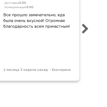
Доставка
5.00
Достав
Коммуникация
5.00
Коммун
Все прошло замечательно, еда
Все пр
была очень вкусной! Огромная
очень 
благодарность всем причастным!
вовре
2 месяца 3 недели назад
-
Екатерина
3 меся