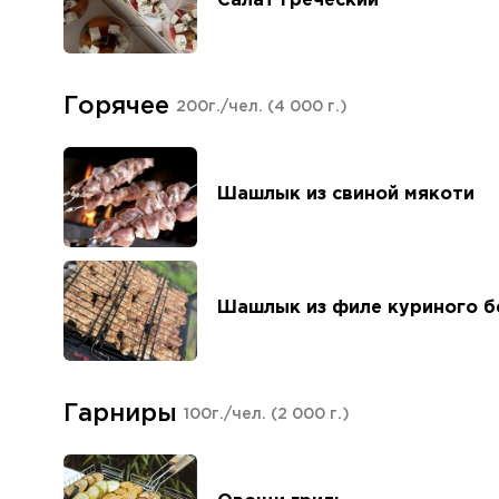
Салат греческий
Горячее
200г./чел.
(4 000 г.)
Шашлык из свиной мякоти
Шашлык из филе куриного б
Гарниры
100г./чел.
(2 000 г.)