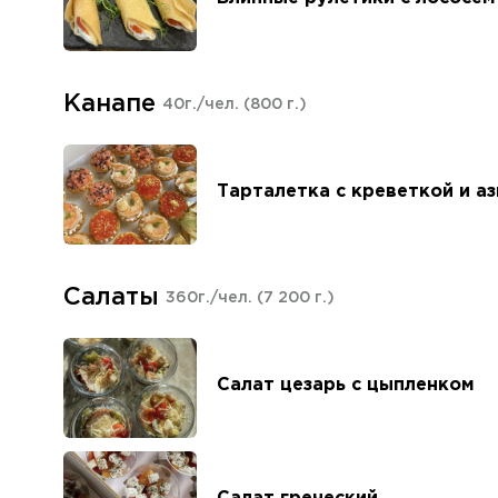
Канапе
40г./чел.
(800 г.)
Тарталетка с креветкой и а
Салаты
360г./чел.
(7 200 г.)
Салат цезарь с цыпленком