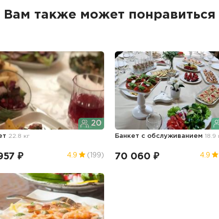
Вам также может понравиться
20
ет
22.8 кг
Банкет с обслуживанием
18.9 
957 ₽
70 060 ₽
4.9
(199)
4.9