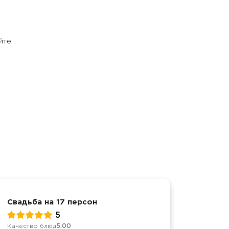
йте
Свадьба на 17 персон
День р
5
Качество блюд
5.00
Качеств