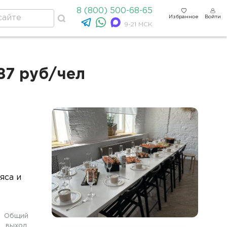
8 (800) 500-68-65
Избранное
Войти
9-21 МСК
87 руб/чел
яса и
Общий
выход