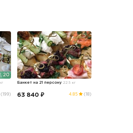
20
кг
Банкет на 21 персону
22.5 кг
63 840 ₽
(199)
4.85
(18)