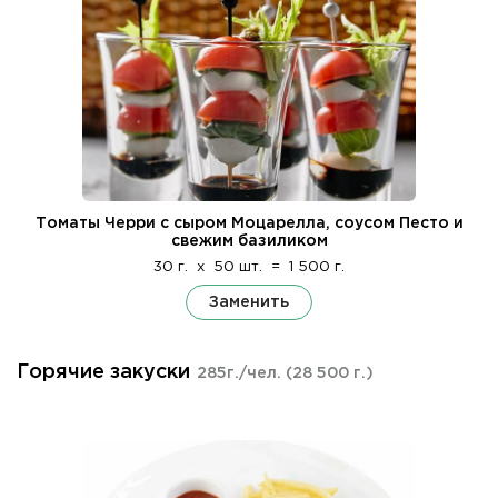
Томаты Черри с сыром Моцарелла, соусом Песто и
свежим базиликом
30 г.
x
50 шт.
=
1 500 г.
Заменить
Горячие закуски
285г./чел.
(28 500 г.)