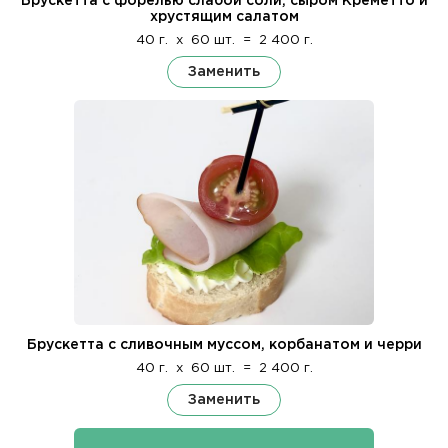
Брускетта с форелью слабой соли, сыром Креметто и
хрустящим салатом
40 г.
x
60 шт.
=
2 400 г.
Заменить
Брускетта с сливочным муссом, корбанатом и черри
40 г.
x
60 шт.
=
2 400 г.
Заменить