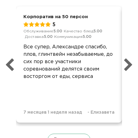
Корпоратив на 50 персон
Дос
5
Обслуживание
5.00
Качество блюд
5.00
Кач
Доставка
5.00
Коммуникация
5.00
Ком
Все супер, Александре спасибо,
Все
плов, глинтвейн незабываемые, до
Не
сих пор все участники
пе
соревнований делятся своим
восторгом от еды, сервиса
7 месяцев 1 неделя назад
-
Елизавета
1 г