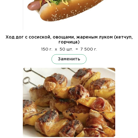
Ход дог с сосиской, овощами, жареным луком (кетчуп,
горчица)
150 г.
x
50 шт.
=
7 500 г.
Заменить