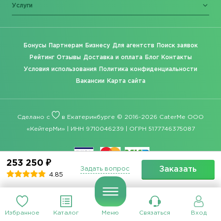
Услуги
Бонусы
Партнерам
Бизнесу
Для агентств
Поиск заявок
Рейтинг
Отзывы
Доставка и оплата
Блог
Контакты
Условия использования
Политика конфиденциальности
Вакансии
Карта сайта
Сделано с
в Екатеринбурге © 2016-2026 CaterMe ООО
«КейтерМи» | ИНН 9710046239 | ОГРН 5177746375087
253 250 ₽
Заказать
Задать вопрос
4.85
Избранное
Каталог
Меню
Связаться
Вход