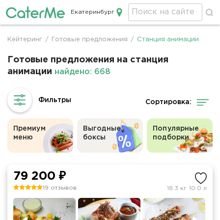
Екатеринбург
Кейтеринг в Екатеринбурге
Кейтеринг
/
Готовые предложения
/
Станция анимации
Строка
навигации
Готовые предложения на станция
анимации
найдено: 668
Сортировка:
Премиум
Выгодные
Популярные
меню
боксы
подборки
79 200 ₽
19 отзывов
18.3 кг
10.0 л