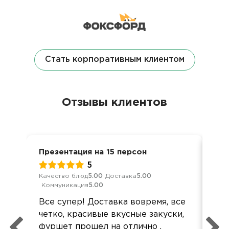
Стать корпоративным клиентом
Отзывы клиентов
Презентация на 15 персон
Ден
5
Качество блюд
5.00
Доставка
5.00
Кач
Коммуникация
5.00
Ком
Все супер! Доставка вовремя, все
Все
четко, красивые вкусные закуски,
Все
фуршет прошел на отлично .
акк