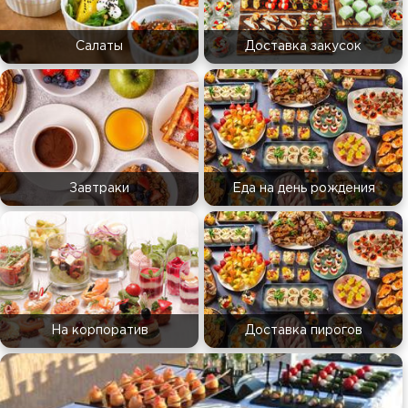
Салаты
Доставка закусок
Завтраки
Еда на день рождения
На корпоратив
Доставка пирогов