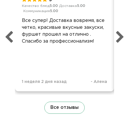
Качество блюд
5.00
Доставка
5.00
Кач
Коммуникация
5.00
Ком
Все супер! Доставка вовремя, все
Все
четко, красивые вкусные закуски,
Все
фуршет прошел на отлично .
акк
Спасибо за профессионализм!
1 неделя 2 дня назад
-
Алена
1 н
Все отзывы