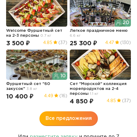
20
Welcome Фуршетный сет
Легкое праздничное меню
Ф
на 2-3 персоны
0.7 кг
6.6 кг
и
5.
3 500 ₽
25 300 ₽
4.85
(37)
4.47
(130)
1
10
Фуршетный сет "60
Сет "Морской" коллекция
закусок"
3.8 кг
морепродуктов на 2-4
З
персоны
1.1 кг
N
10 400 ₽
4.49
(16)
0
4 850 ₽
4.85
(37)
3
Все предложения
Или
разместите заявку
и получите до 7