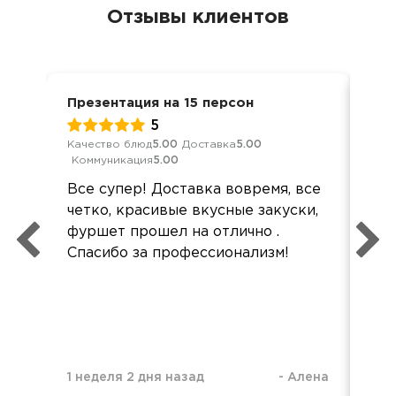
Отзывы клиентов
Презентация на 15 персон
Ден
5
Качество блюд
5.00
Доставка
5.00
Кач
Коммуникация
5.00
Ком
Все супер! Доставка вовремя, все
Все
четко, красивые вкусные закуски,
Все
фуршет прошел на отлично .
акк
Спасибо за профессионализм!
1 неделя 2 дня назад
-
Алена
1 н