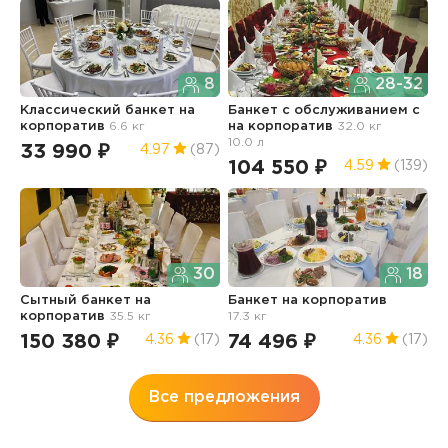
8
28-32
Классический банкет
на
Банкет с обслуживанием с
Б
корпоратив
6.6 кг
на корпоратив
32.0 кг
о
10.0 л
к
33 990 ₽
4.97
(87)
104 550 ₽
4
4.59
(139)
30
18
Сытный банкет
на
Банкет
на корпоратив
Б
корпоратив
35.5 кг
17.3 кг
о
к
150 380 ₽
74 496 ₽
4.36
(17)
4.36
(17)
1
Все предложения