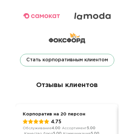
Стать корпоративным клиентом
Отзывы клиентов
Корпоратив на 20 персон
Дос
4.75
Обслуживание
4.00
Ассортимент
5.00
Кач
Качество блюд
5.00
Коммуникация
5.00
Ком