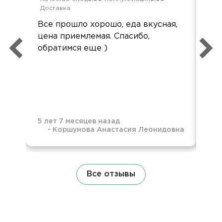
Доставка
Зак
Все прошло хорошо, еда вкусная,
зак
цена приемлемая. Спасибо,
вре
обратимся еще )
зак
вку
Бла
5 лет 7 месяцев назад
-
Коршунова Анастасия Леонидовна
1 м
Все отзывы