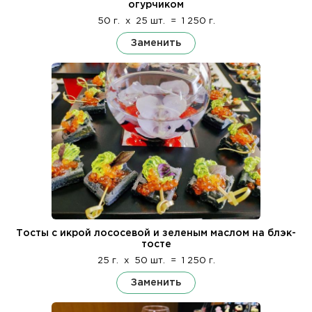
огурчиком
50 г.
x
25 шт.
=
1 250 г.
Заменить
Тосты с икрой лососевой и зеленым маслом на блэк-
тосте
25 г.
x
50 шт.
=
1 250 г.
Заменить