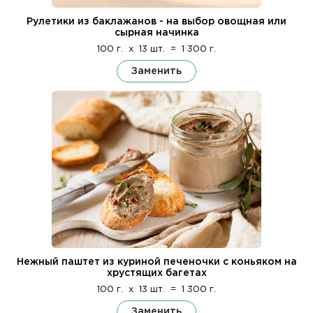
Рулетики из баклажанов - на выбор овощная или
сырная начинка
100 г.
x
13 шт.
=
1 300 г.
Заменить
Нежный паштет из куриной печеночки с коньяком на
хрустящих багетах
100 г.
x
13 шт.
=
1 300 г.
Заменить