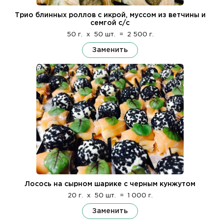
Трио блинных роллов с икрой, муссом из ветчины и
семгой с/с
50 г.
x
50 шт.
=
2 500 г.
Заменить
Лосось на сырном шарике с черным кунжутом
20 г.
x
50 шт.
=
1 000 г.
Заменить