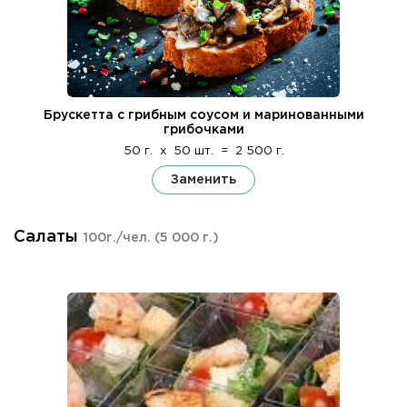
Брускетта с грибным соусом и маринованными
грибочками
50 г.
x
50 шт.
=
2 500 г.
Заменить
Салаты
100г./чел.
(5 000 г.)