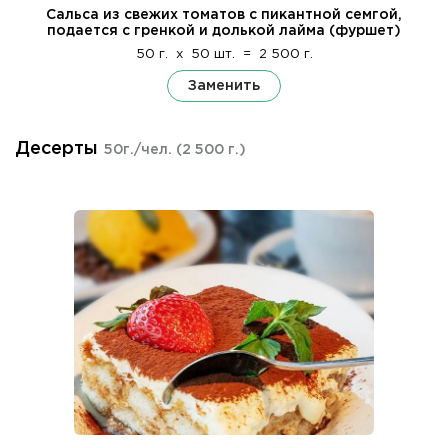
Сальса из свежих томатов с пикантной семгой,
подается с гренкой и долькой лайма (фуршет)
50 г.
x
50 шт.
=
2 500 г.
Заменить
Десерты
50г./чел.
(2 500 г.)