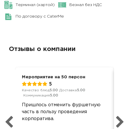
Терминал (картой)
Безнал без НДС
По договору с CaterMe
Отзывы о компании
Мероприятие на 50 персон
8 м
5
Качество блюд
5.00
Доставка
5.00
Обс
Коммуникация
5.00
Дос
Пришлось отменить фуршетную
Пер
часть в пользу проведения
осо
корпоратива.
блю
оф