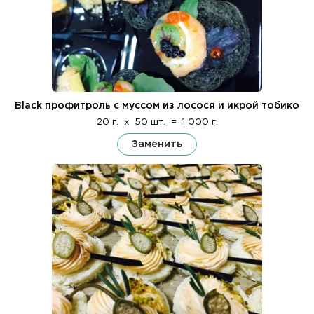
Black профитроль с муссом из лосося и икрой тобико
20 г.
x
50 шт.
=
1 000 г.
Заменить