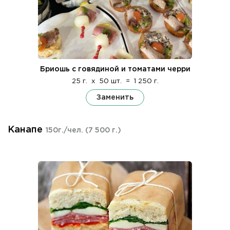
Бриошь с говядиной и томатами черри
25 г.
x
50 шт.
=
1 250 г.
Заменить
Канапе
150г./чел.
(7 500 г.)