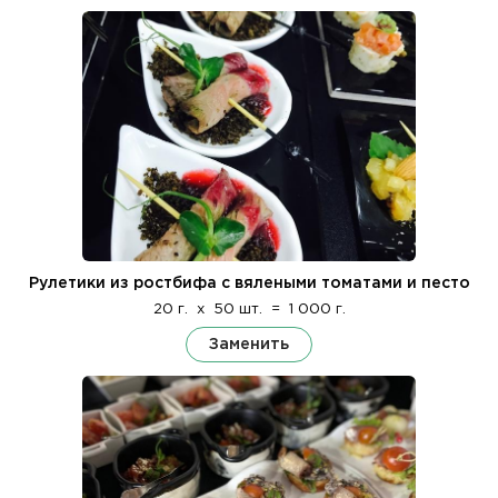
Рулетики из ростбифа с вялеными томатами и песто
20 г.
x
50 шт.
=
1 000 г.
Заменить