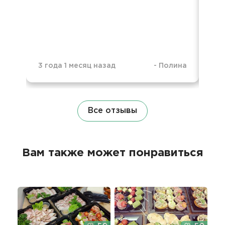
Ба
не
3 года 1 месяц назад
-
Полина
4 г
Все отзывы
Вам также может понравиться