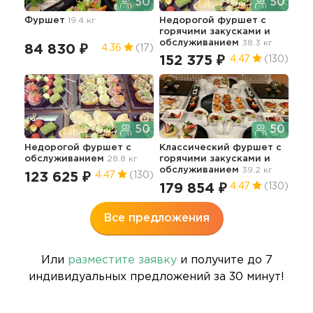
50
50
Фуршет
19.4 кг
Недорогой фуршет с
Кла
горячими закусками и
об
обслуживанием
38.3 кг
84 830 ₽
14
4.36
(17)
152 375 ₽
4.47
(130)
50
50
Недорогой фуршет с
Классический фуршет с
обслуживанием
28.8 кг
горячими закусками и
Пре
обслуживанием
39.2 кг
об
123 625 ₽
4.47
(130)
179 854 ₽
4.47
(130)
14
Все предложения
Или
разместите заявку
и получите до 7
индивидуальных предложений за 30 минут!