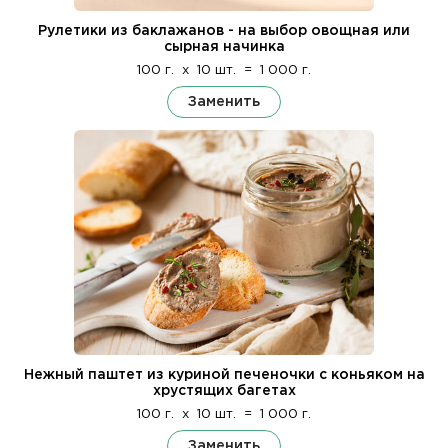
Рулетики из баклажанов - на выбор овощная или
сырная начинка
100 г.
x
10 шт.
=
1 000 г.
Заменить
Нежный паштет из куриной печеночки с коньяком на
хрустящих багетах
100 г.
x
10 шт.
=
1 000 г.
Заменить