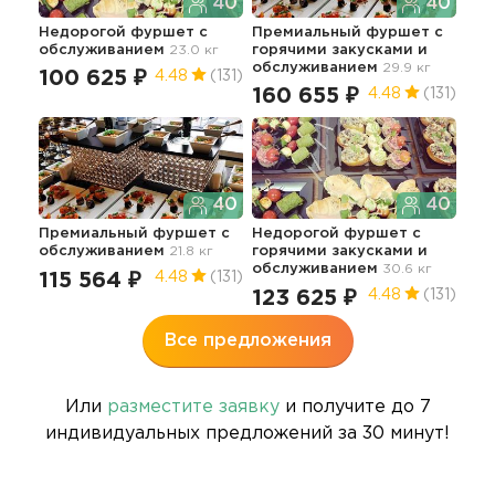
40
40
Недорогой фуршет с
Премиальный фуршет с
Кла
обслуживанием
23.0 кг
горячими закусками и
гор
обслуживанием
29.9 кг
об
100 625 ₽
4.48
(131)
160 655 ₽
14
4.48
(131)
40
40
Премиальный фуршет с
Недорогой фуршет с
Фу
обслуживанием
21.8 кг
горячими закусками и
обслуживанием
30.6 кг
115 564 ₽
13
4.48
(131)
123 625 ₽
4.48
(131)
Все предложения
Или
разместите заявку
и получите до 7
индивидуальных предложений за 30 минут!