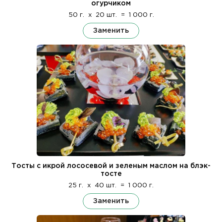
огурчиком
50 г.
x
20 шт.
=
1 000 г.
Заменить
Тосты с икрой лососевой и зеленым маслом на блэк-
тосте
25 г.
x
40 шт.
=
1 000 г.
Заменить