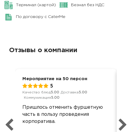
Терминал (картой)
Безнал без НДС
По договору с CaterMe
Отзывы о компании
Мероприятие на 50 персон
8 м
5
Качество блюд
5.00
Доставка
5.00
Обс
Коммуникация
5.00
Дос
Пришлось отменить фуршетную
Пер
часть в пользу проведения
осо
корпоратива.
блю
оф