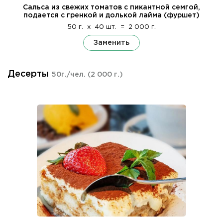
Сальса из свежих томатов с пикантной семгой,
подается с гренкой и долькой лайма (фуршет)
50 г.
x
40 шт.
=
2 000 г.
Заменить
Десерты
50г./чел.
(2 000 г.)