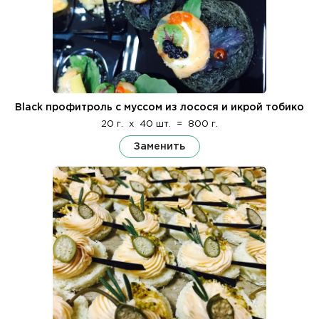
Black профитроль с муссом из лосося и икрой тобико
20 г.
x
40 шт.
=
800 г.
Заменить