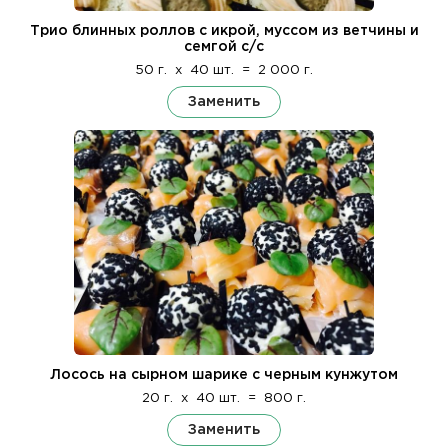
Трио блинных роллов с икрой, муссом из ветчины и
семгой с/с
50 г.
x
40 шт.
=
2 000 г.
Заменить
Лосось на сырном шарике с черным кунжутом
20 г.
x
40 шт.
=
800 г.
Заменить