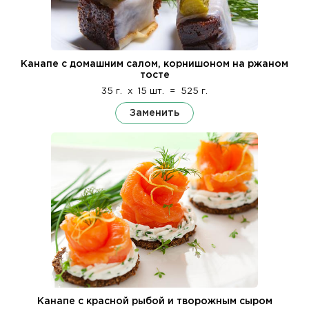
Канапе с домашним салом, корнишоном на ржаном
тосте
35 г.
x
15 шт.
=
525 г.
Заменить
Канапе с красной рыбой и творожным сыром