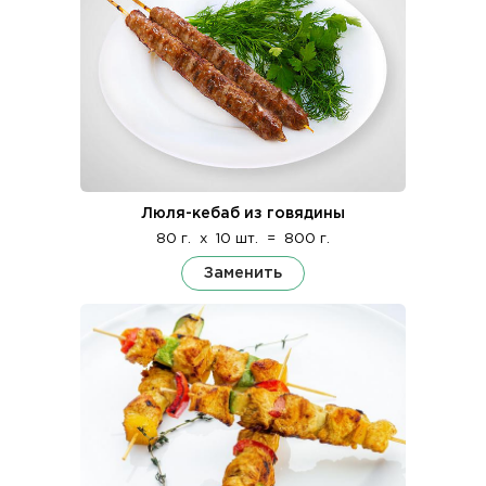
Люля-кебаб из говядины
80 г.
x
10 шт.
=
800 г.
Заменить