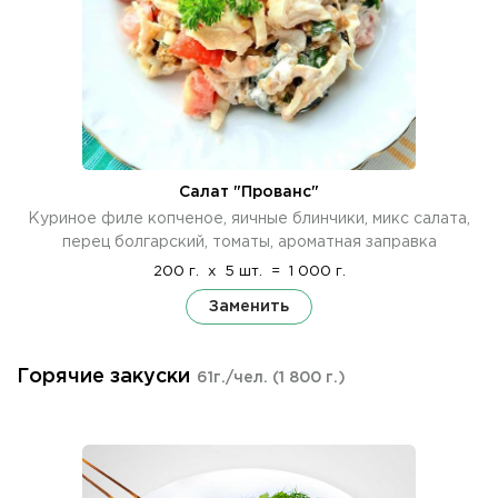
Салат "Прованс"
Куриное филе копченое, яичные блинчики, микс салата,
перец болгарский, томаты, ароматная заправка
200 г.
x
5 шт.
=
1 000 г.
Заменить
Горячие закуски
61г./чел.
(1 800 г.)