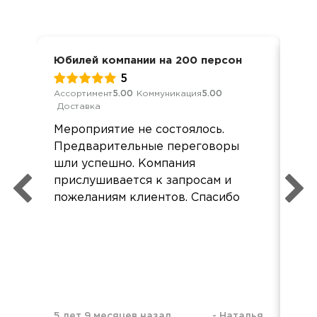
Юбилей компании на 200 персон
Сва
5
Ассортимент
5.00
Коммуникация
5.00
Обс
Доставка
Кач
Дос
Мероприятие не состоялось.
Все
Предварительные переговоры
до
шли успешно. Компания
блю
прислушивается к запросам и
дов
пожеланиям клиентов. Спасибо
5 лет 9 месяцев назад
-
Наталья
6 л