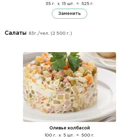
35 г.
x
15 шт.
=
525 г.
Заменить
Салаты
83г./чел.
(2 500 г.)
Оливье колбасой
100 г.
x
5 шт.
=
500 г.