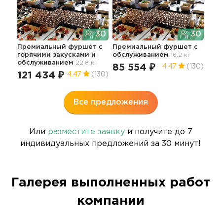
30
30
Кла
Премиальный фуршет с
Премиальный фуршет с
гор
горячими закусками и
обслуживанием
16.2 кг
об
обслуживанием
22.8 кг
85 554 ₽
10
4.47
(130)
121 434 ₽
4.47
(130)
Все предложения
Или
разместите заявку
и получите до 7
индивидуальных предложений за 30 минут!
Галерея выполненных работ
компании