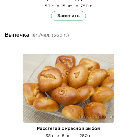
50 г.
x
15 шт.
=
750 г.
Заменить
Выпечка
18г./чел.
(560 г.)
Расстегай с красной рыбой
35 г.
x
8 шт.
=
280 г.