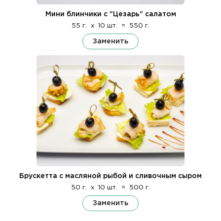
Мини блинчики с "Цезарь" салатом
55 г.
x
10 шт.
=
550 г.
Заменить
Брускетта с масляной рыбой и сливочным сыром
50 г.
x
10 шт.
=
500 г.
Заменить