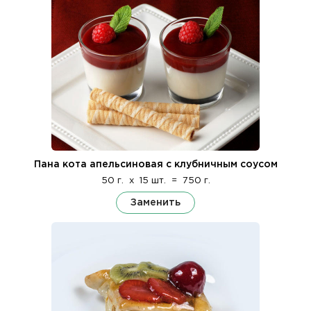
Пана кота апельсиновая с клубничным соусом
50 г.
x
15 шт.
=
750 г.
Заменить