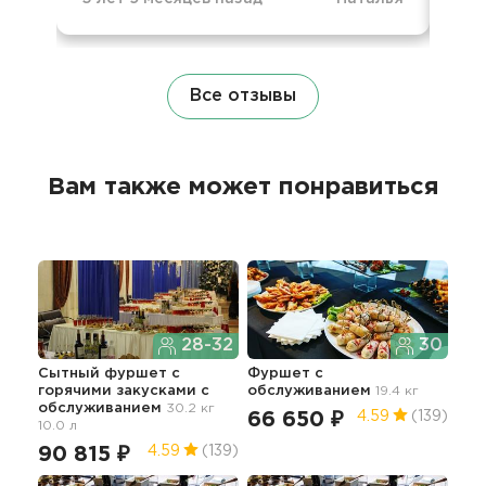
Все отзывы
Вам также может понравиться
28-32
30
Сытный фуршет с
Фуршет с
Нед
горячими закусками с
обслуживанием
19.4 кг
гор
обслуживанием
30.2 кг
об
66 650 ₽
4.59
(139)
10.0 л
91
90 815 ₽
4.59
(139)