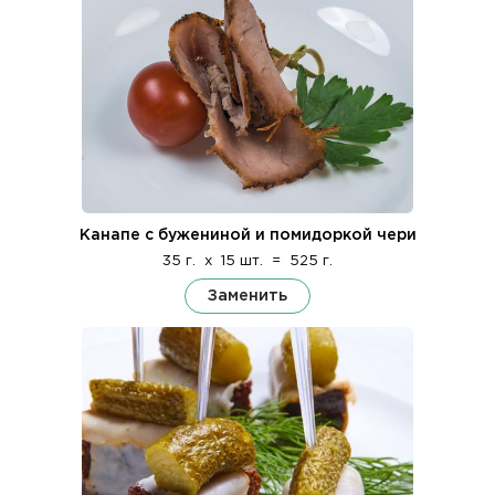
Канапе с бужениной и помидоркой чери
35 г.
x
15 шт.
=
525 г.
Заменить