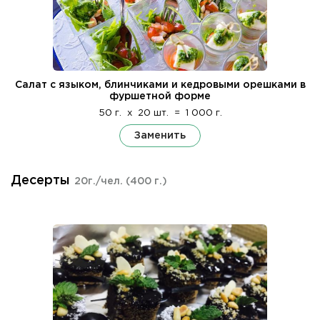
Салат с языком, блинчиками и кедровыми орешками в
фуршетной форме
50 г.
x
20 шт.
=
1 000 г.
Заменить
Десерты
20г./чел.
(400 г.)