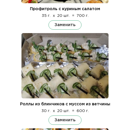
Профитроль с куриным салатом
35 г.
x
20 шт.
=
700 г.
Заменить
Роллы из блинчиков с муссом из ветчины
30 г.
x
20 шт.
=
600 г.
Заменить