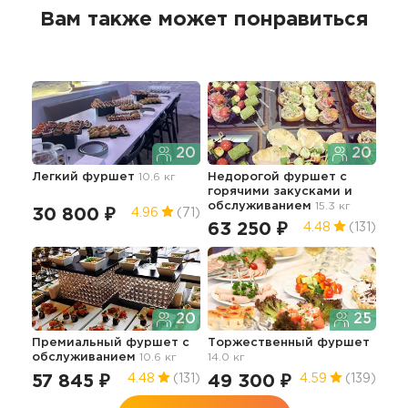
Вам также может понравиться
20
20
Легкий фуршет
10.6 кг
Недорогой фуршет с
Сы
горячими закусками и
обслуживанием
15.3 кг
30 800 ₽
30
4.96
(71)
63 250 ₽
4.48
(131)
20
25
Кла
Премиальный фуршет с
Торжественный фуршет
гор
обслуживанием
10.6 кг
14.0 кг
об
57 845 ₽
49 300 ₽
73
4.48
(131)
4.59
(139)