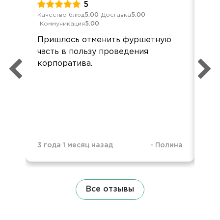
5
Качество блюд
5.00
Доставка
5.00
Обс
Коммуникация
5.00
Дос
Пришлось отменить фуршетную
Пер
часть в пользу проведения
осо
корпоратива.
блю
оф
Ба
не
3 года 1 месяц назад
-
Полина
4 г
Все отзывы