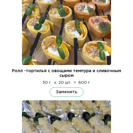
Ролл -тортилья с овощами темпура и сливочным
сыром
30 г.
x
20 шт.
=
600 г.
Заменить