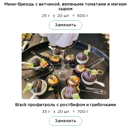
Мини-бриошь с ветчиной, вяляными томатами и мягким
сыром
25 г.
x
20 шт.
=
500 г.
Заменить
Black профитроль с ростбифом и грибочками
35 г.
x
20 шт.
=
700 г.
Заменить