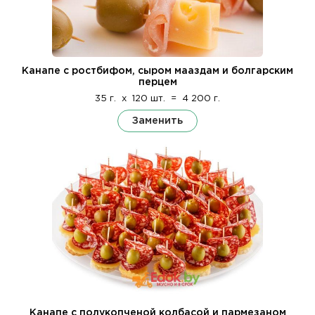
Канапе с ростбифом, сыром мааздам и болгарским
перцем
35 г.
x
120 шт.
=
4 200 г.
Заменить
Канапе с полукопченой колбасой и пармезаном