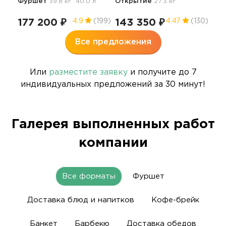
Фуршет
39.8 кг
40.0 л
Открытие
27.3 кг
177 200 ₽
143 350 ₽
4.9
(199)
4.47
(130)
Все предложения
Или
разместите заявку
и получите до 7
индивидуальных предложений за 30 минут!
Галерея выполненных работ
компании
Все форматы
Фуршет
Доставка блюд и напитков
Кофе-брейк
Банкет
Барбекю
Доставка обедов