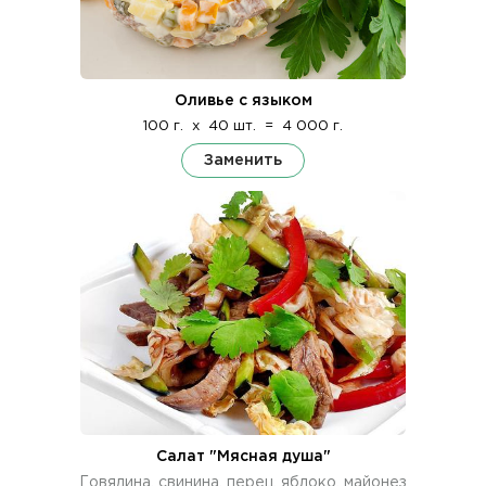
Оливье с языком
100 г.
x
40 шт.
=
4 000 г.
Заменить
Салат "Мясная душа"
Говядина, свинина, перец, яблоко, майонез