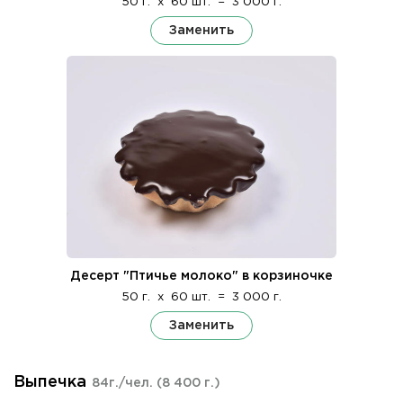
50 г.
x
60 шт.
=
3 000 г.
Заменить
Десерт "Птичье молоко" в корзиночке
50 г.
x
60 шт.
=
3 000 г.
Заменить
Выпечка
84г./чел.
(8 400 г.)