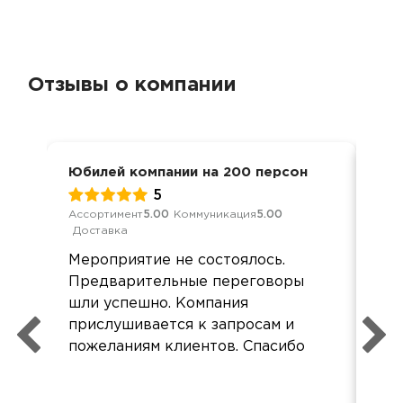
Отзывы о компании
Юбилей компании на 200 персон
Сва
5
Ассортимент
5.00
Коммуникация
5.00
Обс
Доставка
Кач
Дос
Мероприятие не состоялось.
Все
Предварительные переговоры
до
шли успешно. Компания
блю
прислушивается к запросам и
дов
пожеланиям клиентов. Спасибо