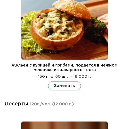
Жульен с курицей и грибами, подается в нежном
мешочке из заварного теста
150 г.
x
60 шт.
=
9 000 г.
Заменить
Десерты
120г./чел.
(12 000 г.)