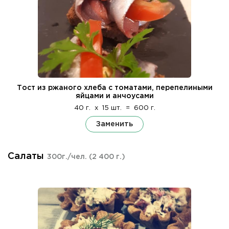
Тост из ржаного хлеба с томатами, перепелиными
яйцами и анчоусами
40 г.
x
15 шт.
=
600 г.
Заменить
Салаты
300г./чел.
(2 400 г.)