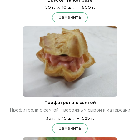
Брускетта Капрезе
50 г.
x
10 шт.
=
500 г.
Заменить
Профитроли с семгой
Профитроли с семгой, творожным сыром и каперсами
35 г.
x
15 шт.
=
525 г.
Заменить