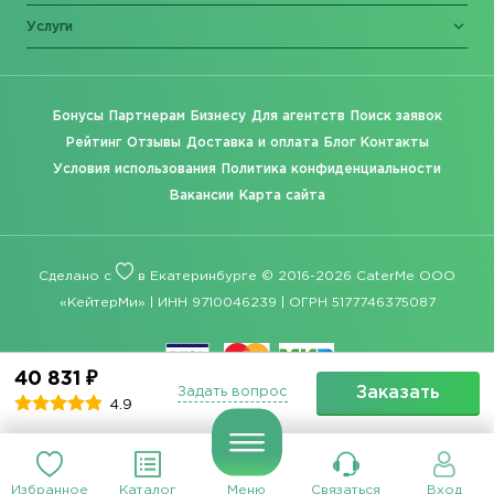
Услуги
Бонусы
Партнерам
Бизнесу
Для агентств
Поиск заявок
Рейтинг
Отзывы
Доставка и оплата
Блог
Контакты
Условия использования
Политика конфиденциальности
Вакансии
Карта сайта
Сделано с
в Екатеринбурге © 2016-2026 CaterMe ООО
«КейтерМи» | ИНН 9710046239 | ОГРН 5177746375087
40 831 ₽
Заказать
Задать вопрос
4.9
Избранное
Каталог
Меню
Связаться
Вход