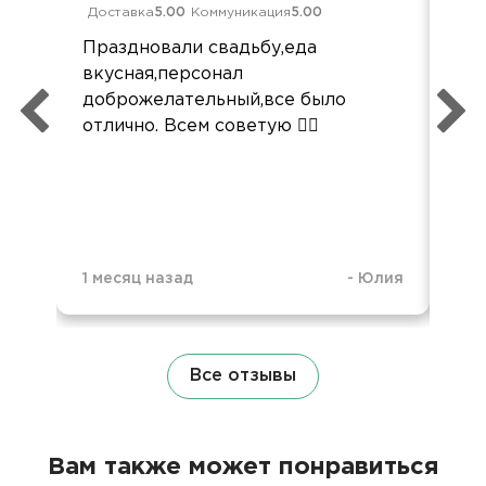
Доставка
5.00
Коммуникация
5.00
Ком
Праздновали свадьбу,еда
Все
вкусная,персонал
ко
доброжелательный,все было
удо
отлично. Всем советую 👍🏻
1 месяц назад
-
Юлия
7 м
Все отзывы
Вам также может понравиться