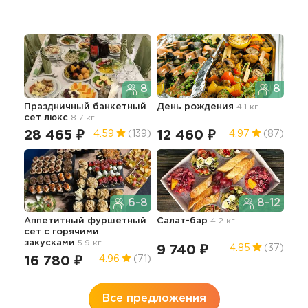
8
8
Праздничный банкетный
День рождения
4.1 кг
Сет
сет люкс
8.7 кг
4.4 
28 465 ₽
12 460 ₽
17
4.59
(139)
4.97
(87)
6-8
8-12
Аппетитный фуршетный
Салат-бар
4.2 кг
Пра
сет с горячими
фур
закусками
5.9 кг
4.8 
9 740 ₽
4.85
(37)
16 780 ₽
15
4.96
(71)
Все предложения