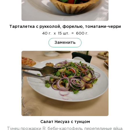
Тарталетка с рукколой, форелью, томатами-черри
40 г.
x
15 шт.
=
600 г.
Заменить
Салат Нисуаз с тунцом
Тунец прожарки R, беби-картофель, перепелиные яйца,