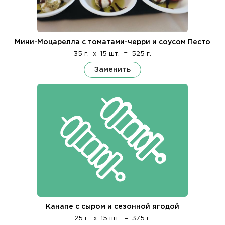
Мини-Моцарелла с томатами-черри и соусом Песто
35 г.
x
15 шт.
=
525 г.
Заменить
Канапе с сыром и сезонной ягодой
25 г.
x
15 шт.
=
375 г.