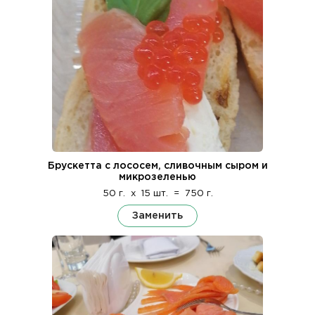
Брускетта с лососем, сливочным сыром и
микрозеленью
50 г.
x
15 шт.
=
750 г.
Заменить