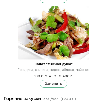
Салат "Мясная душа"
Говядина, свинина, перец, яблоко, майонез
100 г.
x
4 шт.
=
400 г.
Заменить
Горячие закуски
155г./чел.
(1 240 г.)