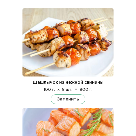
Шашлычок из нежной свинины
100 г.
x
8 шт.
=
800 г.
Заменить