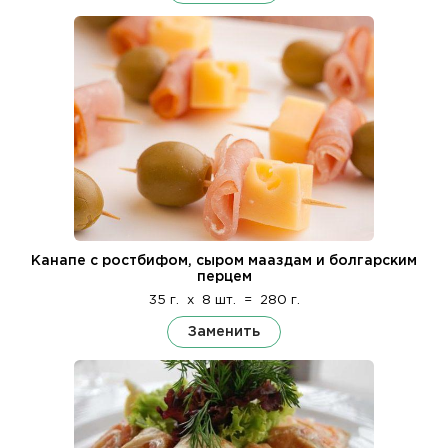
Канапе с ростбифом, сыром мааздам и болгарским
перцем
35 г.
x
8 шт.
=
280 г.
Заменить