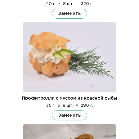
40 г.
x
8 шт.
=
320 г.
Заменить
Профитролли с муссом из красной рыбы
35 г.
x
8 шт.
=
280 г.
Заменить