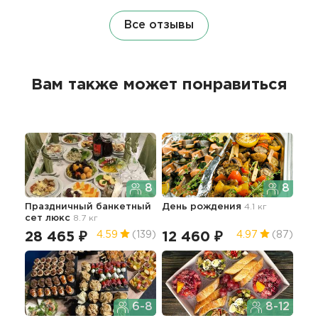
Все отзывы
Вам также может понравиться
8
8
Праздничный банкетный
День рождения
4.1 кг
Сет
сет люкс
8.7 кг
4.4 
28 465 ₽
12 460 ₽
17
4.59
(139)
4.97
(87)
6-8
8-12