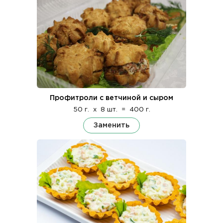
Профитроли с ветчиной и сыром
50 г.
x
8 шт.
=
400 г.
Заменить