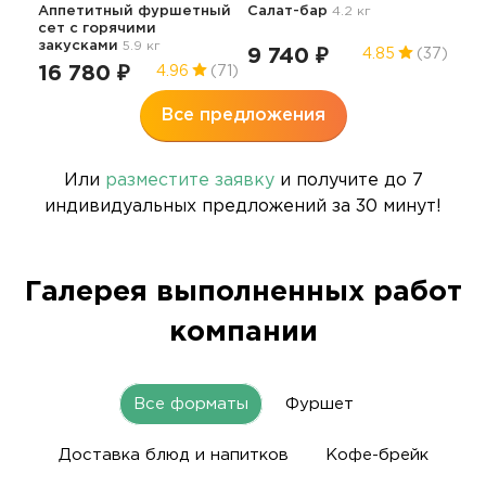
Аппетитный фуршетный
Салат-бар
4.2 кг
Пра
сет с горячими
фу
закусками
5.9 кг
9 740 ₽
16
4.85
(37)
16 780 ₽
4.96
(71)
Все предложения
Или
разместите заявку
и получите до 7
индивидуальных предложений за 30 минут!
Галерея выполненных работ
компании
Все форматы
Фуршет
Доставка блюд и напитков
Кофе-брейк