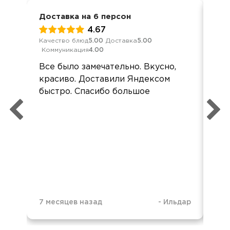
Доставка на 6 персон
Кор
4.67
Качество блюд
5.00
Доставка
5.00
Кач
Коммуникация
4.00
Ком
Все было замечательно. Вкусно,
Спа
красиво. Доставили Яндексом
ши
быстро. Спасибо большое
оче
7 месяцев назад
-
Ильдар
1 г