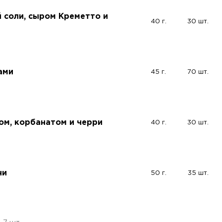
 соли, сыром Креметто и
40 г.
30 шт.
ами
45 г.
70 шт.
ом, корбанатом и черри
40 г.
30 шт.
ни
50 г.
35 шт.