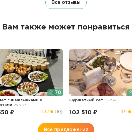
Все отзывы
Вам также может понравиться
70
ет с шашлычками и
Фуршетный сет
35.2 кг
ертами
25.9 кг
550 ₽
102 510 ₽
4.32
(10)
4.9
Все предложения