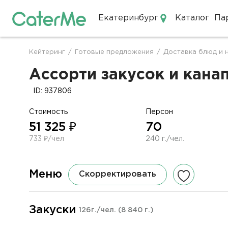
Екатеринбург
Каталог
Па
Кейтеринг в Екатеринбурге
Кейтеринг
/
Готовые предложения
/
Доставка блюд и 
Строка
навигации
Ассорти закусок и канап
ID: 937806
Стоимость
Персон
51 325 ₽
70
733 ₽/чел
240 г./чел.
Меню
Скорректировать
Закуски
126г./чел.
(8 840 г.)