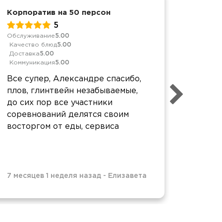
Корпоратив на 50 персон
Меропр
5
Обслуживание
5.00
Обслуж
Качество блюд
5.00
Качест
Доставка
5.00
Достав
Коммуникация
5.00
Коммун
Все супер, Александре спасибо,
Отличн
плов, глинтвейн незабываемые,
воврем
до сих пор все участники
Спасиб
соревнований делятся своим
восторгом от еды, сервиса
7 месяцев 1 неделя назад
-
Елизавета
2 года 