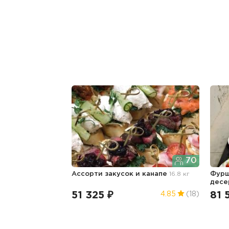
70
Ассорти закусок и канапе
16.8 кг
Фурш
дес
51 325 ₽
81 
4.85
(18)