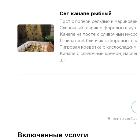
Сет канапе рыбный
Тост с пряной сельдью и маринова
Сливочный шарик с форелью в кун
Канапе на тосте с сливочным муссо
Шпинатный блинчик с форелью, сли
Тигровая креветка с кислосладким
Канапе с сливочным кремом, маслен
шт
Внесите любые
в
Включенные услуги