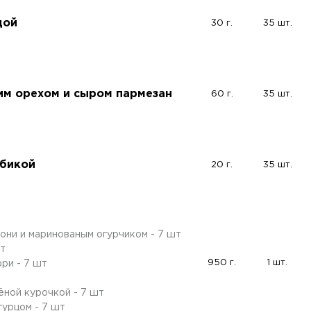
дой
30 г.
35 шт.
им орехом и сыром пармезан
60 г.
35 шт.
убикой
20 г.
35 шт.
они и маринованым огурчиком - 7 шт
шт
950 г.
1 шт.
ри - 7 шт
ёной курочкой - 7 шт
гурцом - 7 шт