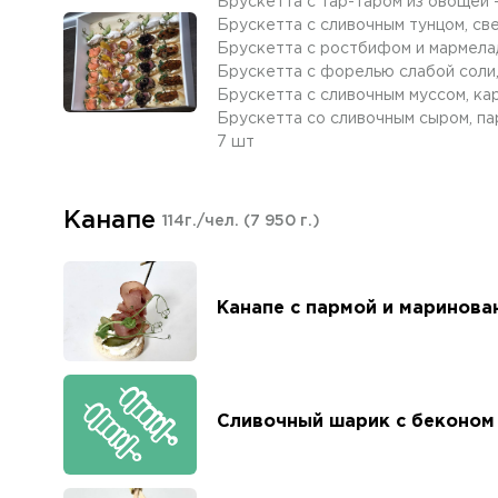
Брускетта с тар-таром из овощей 
Брускетта с сливочным тунцом, св
Брускетта с ростбифом и мармела
Брускетта с форелью слабой соли,
Брускетта с сливочным муссом, ка
Брускетта со сливочным сыром, па
7 шт
Канапе
114г./чел.
(7 950 г.)
Канапе с пармой и маринов
Сливочный шарик с беконом