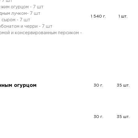
- 7 шт
ежим огурцом - 7 шт
дным лучком- 7 шт
1 540 г.
1 шт.
 сыром - 7 шт
рбонатом и черри - 7 шт
рмой и консервированным персиком -
анным огурцом
30 г.
35 шт.
30 г.
35 шт.