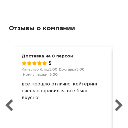
Отзывы о компании
Доставка на 8 персон
Ден
5
Качество блюд
5.00
Доставка
5.00
Кач
Коммуникация
5.00
Ком
все прошло отлично, кейтеринг
Все
очень понравился, все было
дос
вкусно!