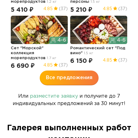
морепродуктов
1.2 кг
персоны
1.5 кг
на 
5 410 ₽
5 210 ₽
4 
4.85
(37)
4.85
(37)
4-6
4-6
Сет "Морской"
Романтический сет "Под
Фур
коллекция
вино"
1.5 кг
пе
морепродуктов
1.7 кг
6 150 ₽
13
4.85
(37)
6 690 ₽
4.85
(37)
Все предложения
Или
разместите заявку
и получите до 7
индивидуальных предложений за 30 минут!
Галерея выполненных работ