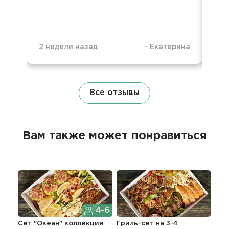
2 недели назад
-
Екатерина
6 м
Все отзывы
Вам также может понравиться
4-6
Сет "Океан" коллекция
Гриль-сет на 3-4
Wel