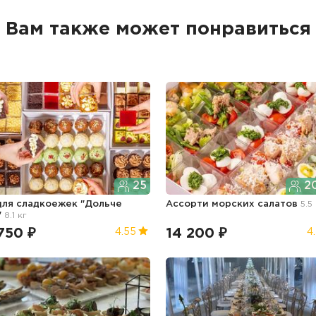
Вам также может понравиться
25
20
для сладкоежек "Дольче
Ассорти морских салатов
5.5
"
8.1 кг
750 ₽
14 200 ₽
4.55
4