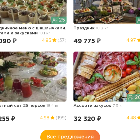
25
дничное меню с шашлычками,
Праздник
18.3 кг
тами и закусками
18.1 кг
090 ₽
49 775 ₽
4.85
(37)
4.97
20
етный сет 25 персон
18.4 кг
Ассорти закусок
7.3 кг
255 ₽
32 320 ₽
4.98
(199)
4.48
Все предложения