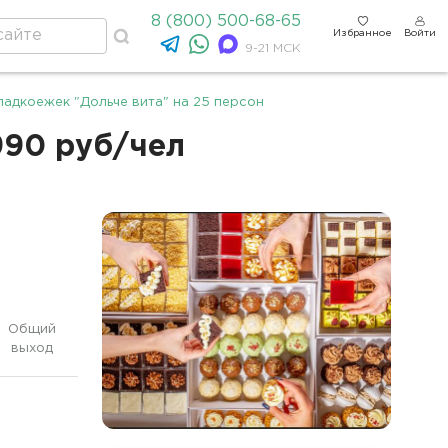
8 (800) 500-68-65
Избранное
Войти
9-21 МСК
ладкоежек "Дольче вита" на 25 персон
990 руб/чел
Общий
выход