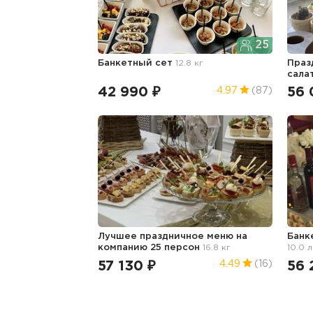
25
Банкетный сет
12.8 кг
Праз
сала
42 990 ₽
56 
4.97
(87)
Лучшее праздничное меню на
Банк
компанию 25 персон
16.8 кг
10.0 л
57 130 ₽
56 
4.49
(16)