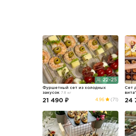
22-25
Фуршетный сет из холодных
Сет 
закусок
7.8 кг
вита
21 490 ₽
24 
4.96
(71)