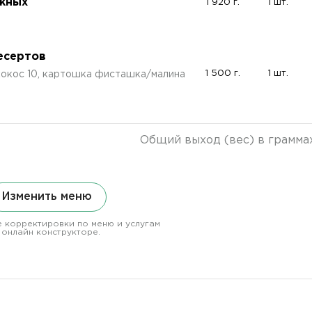
жных
1 920 г.
1 шт.
есертов
1 500 г.
1 шт.
окос 10, картошка фисташка/малина
Общий выход (вес) в грамма
Изменить меню
 корректировки по меню и услугам
 онлайн конструкторе.