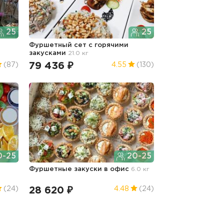
25
25
Фуршетный сет с горячими
закусками
21.0 кг
79 436 ₽
(87)
4.55
(130)
-25
20-25
Фуршетные закуски в офис
6.0 кг
28 620 ₽
(24)
4.48
(24)