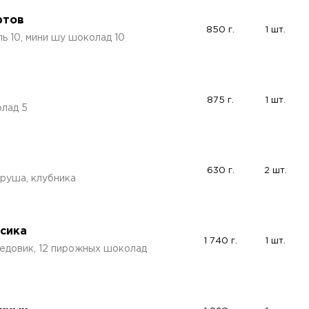
ртов
850 г.
1 шт.
ь 10, мини шу шоколад 10
875 г.
1 шт.
олад 5
630 г.
2 шт.
 груша, клубника
ссика
1 740 г.
1 шт.
медовик, 12 пирожных шоколад