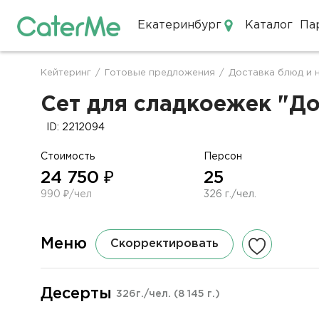
Екатеринбург
Каталог
Па
Кейтеринг в Екатеринбурге
Кейтеринг
/
Готовые предложения
/
Доставка блюд и 
Строка
навигации
Сет для сладкоежек "До
ID: 2212094
Стоимость
Персон
24 750 ₽
25
990 ₽/чел
326 г./чел.
Меню
Скорректировать
Десерты
326г./чел.
(8 145 г.)