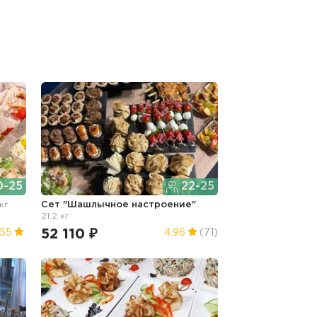
-25
22-25
 кг
Сет "Шашлычное настроение"
21.2 кг
52 110 ₽
.55
4.96
(71)