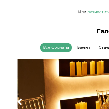
Или
разместит
Гал
Все форматы
Банкет
Стан