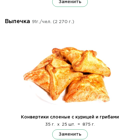
Заменить
Выпечка
91г./чел.
(2 270 г.)
Конвертики слоеные с курицей и грибами
35 г.
x
25 шт.
=
875 г.
Заменить