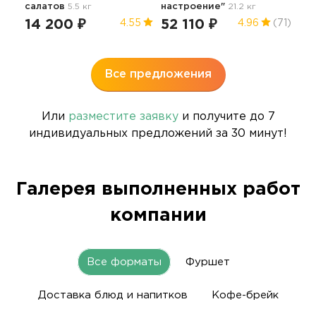
салатов
5.5 кг
настроение"
21.2 кг
Пра
14 200 ₽
52 110 ₽
4.55
4.96
(71)
49
Все предложения
Или
разместите заявку
и получите до 7
индивидуальных предложений за 30 минут!
Галерея выполненных работ
компании
Все форматы
Фуршет
Доставка блюд и напитков
Кофе-брейк