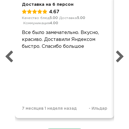
Доставка на 6 персон
Кор
4.67
Качество блюд
5.00
Доставка
5.00
Кач
Коммуникация
4.00
Ком
Все было замечательно. Вкусно,
Спа
красиво. Доставили Яндексом
ши
быстро. Спасибо большое
оче
7 месяцев 1 неделя назад
-
Ильдар
1 г