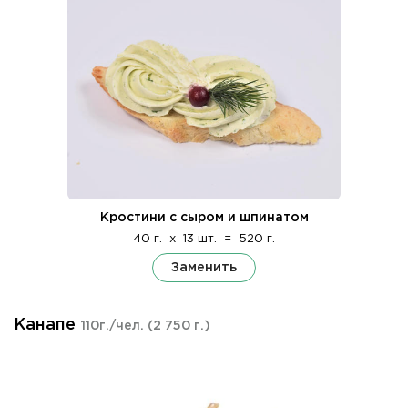
Кростини с сыром и шпинатом
40 г.
x
13 шт.
=
520 г.
Заменить
Канапе
110г./чел.
(2 750 г.)