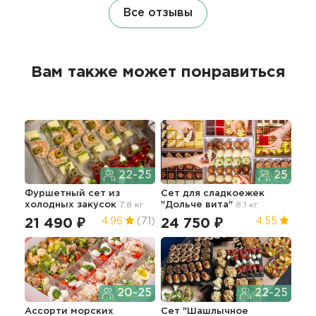
Все отзывы
Вам также может понравиться
22-25
25
Фуршетный сет из
Сет для сладкоежек
Бан
холодных закусок
7.8 кг
"Дольче вита"
8.1 кг
21 490 ₽
24 750 ₽
42
4.96
(71)
4.55
20-25
22-25
Ассорти морских
Сет "Шашлычное