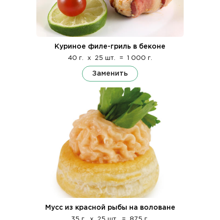
Куриное филе-гриль в беконе
40 г.
x
25 шт.
=
1 000 г.
Заменить
Мусс из красной рыбы на воловане
35 г.
x
25 шт.
=
875 г.