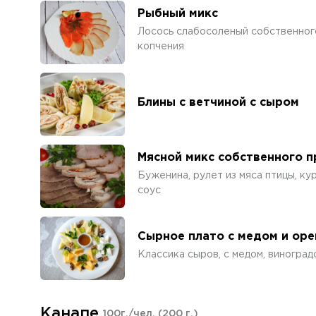
Рыбный микс
Лосось слабосоленый собственного
копчения
Блины с ветчиной с сыром
Мясной микс собственного 
Буженина, рулет из мяса птицы, к
соус
Сырное плато с медом и ор
Классика сыров, с медом, виногра
Канапе
100г./чел.
(200 г.)