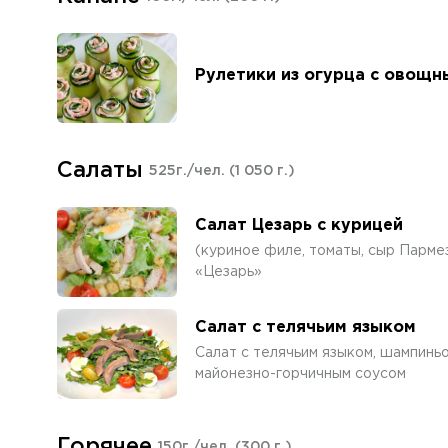
Рулетики из огурца с овощн
Салаты
525г./чел.
(1 050 г.)
Салат Цезарь с курицей
(куриное филе, томаты, сыр Пармеза
«Цезарь»
Салат с телячьим языком
Салат с телячьим языком, шампинь
майонезно-горчичным соусом
Горячее
150г./чел.
(300 г.)