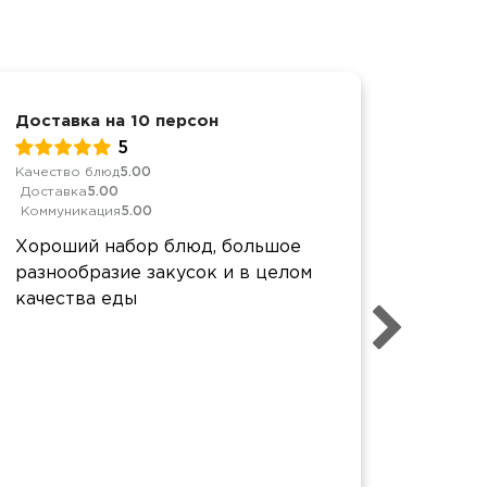
Доставка на 10 персон
Корпор
5
Качество блюд
5.00
Качеств
Доставка
5.00
Достав
Коммуникация
5.00
Коммун
Хороший набор блюд, большое
Все х
разнообразие закусок и в целом
прекра
качества еды
качест