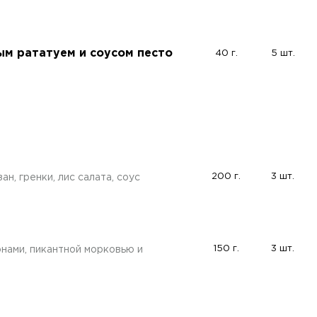
ым рататуем и соусом песто
40 г.
5 шт.
200 г.
3 шт.
н, гренки, лис салата, соус
150 г.
3 шт.
онами, пикантной морковью и