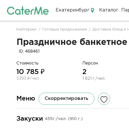
Екатеринбург
Каталог
Па
Кейтеринг в Екатеринбурге
Кейтеринг
/
Готовые предложения
/
Доставка блюд и 
Строка
навигации
Праздничное банкетное 
ID: 468461
Стоимость
Персон
10 785 ₽
2
5393 ₽/чел
1 821 г./чел.
Меню
Скорректировать
Закуски
455г./чел.
(910 г.)