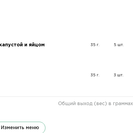
капустой и яйцом
35 г.
5 шт.
35 г.
3 шт.
Общий выход (вес) в граммах
Изменить меню