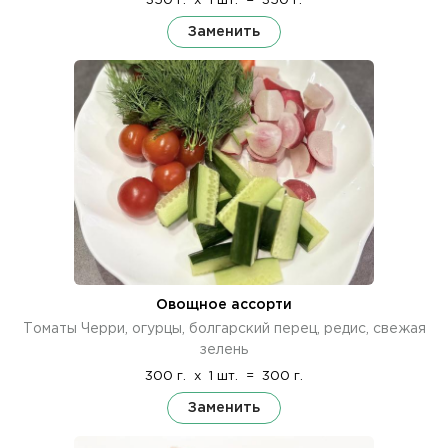
350 г.
x
1 шт.
=
350 г.
Заменить
Овощное ассорти
Томаты Черри, огурцы, болгарский перец, редис, свежая
зелень
300 г.
x
1 шт.
=
300 г.
Заменить