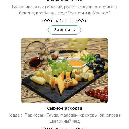
Мясное ассорти
Буженина, язык говяжий, рулет из куриного филе в
беконе, корбанад, соус "сливочным Хреном"
400 г.
x
1 шт.
=
400 г.
Заменить
Сырное ассорти
Чеддер, Пармезан, Гауда, Маасдам, крекеры, виноград и
цветочный мед