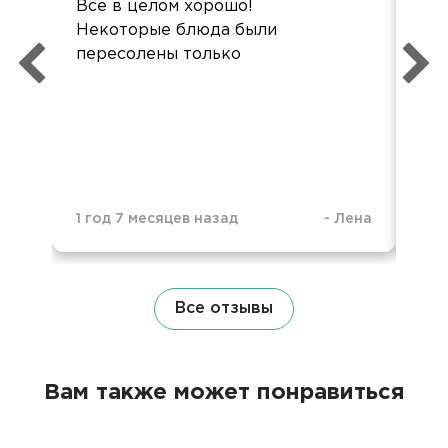
Все в целом хорошо!
Все
Некоторые блюда были
Не
пересолены только
блю
фо
3 г
1 год 7 месяцев назад
-
Лена
Все отзывы
Вам также может понравиться