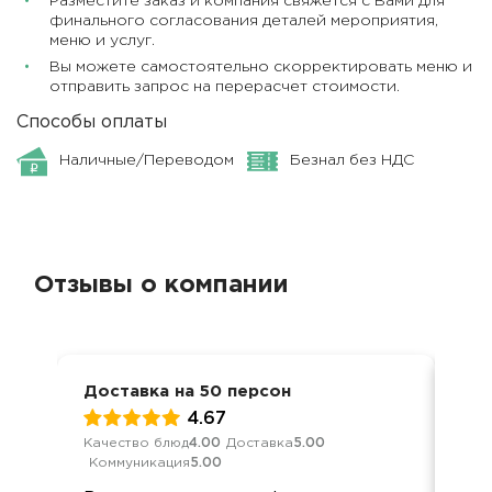
Разместите заказ и компания свяжется с Вами для
финального согласования деталей мероприятия,
меню и услуг.
Вы можете самостоятельно скорректировать меню и
отправить запрос на перерасчет стоимости.
Способы оплаты
Наличные/Переводом
Безнал без НДС
Отзывы о компании
Доставка на 50 персон
Ден
4.67
Качество блюд
4.00
Доставка
5.00
Кач
Коммуникация
5.00
Ком