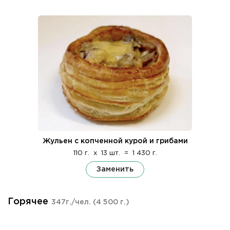
Жульен с копченной курой и грибами
110 г.
x
13 шт.
=
1 430 г.
Заменить
Горячее
347г./чел.
(4 500 г.)