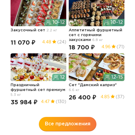
10-12
10-12
Закусочный сет
2.2 кг
Аппетитный фуршетный
Пра
сет с горячими
фу
закусками
6.8 кг
11 070 ₽
24
4.48
(24)
18 700 ₽
4.96
(71)
12
12-15
Праздничный
Сет "Дамский каприз"
Пра
фуршетный сет премиум
6.6 кг
сет
5.3 кг
15.4
26 400 ₽
4.85
(37)
35 984 ₽
57
4.47
(130)
Все предложения