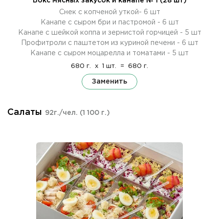
Бокс мясных закусок и канапе № 1 (28 шт)
Снек с копченой уткой- 6 шт
Канапе с сыром бри и пастромой - 6 шт
Канапе с шейкой коппа и зернистой горчицей - 5 шт
Профитроли с паштетом из куриной печени - 6 шт
Канапе с сыром моцарелла и томатами - 5 шт
680 г.
x
1 шт.
=
680 г.
Заменить
Салаты
92г./чел.
(1 100 г.)