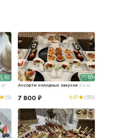
10
10
8 кг
Ассорти холодных закусок
2.0 кг
7 800 ₽
(5)
4.47
(130)