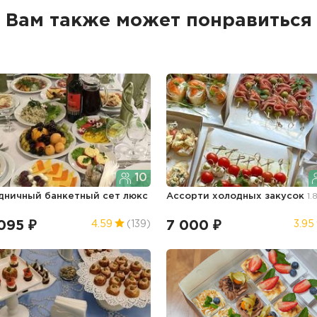
Вам также может понравиться
10
дничный банкетный сет люкс
Ассорти холодных закусок
1.
г
095 ₽
7 000 ₽
4.59
(139)
3.95