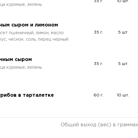
35 г.
10 шт.
йца куриные, зелень
чным сыром и лимоном
35 г.
5 шт.
агет пшеничный, лимон, масло
ус, чеснок, соль, перец черный
очным сыром
35 г.
5 шт.
йца куриные, зелень
грибов в тарталетке
60 г.
10 шт.
Общий выход (вес) в грамма