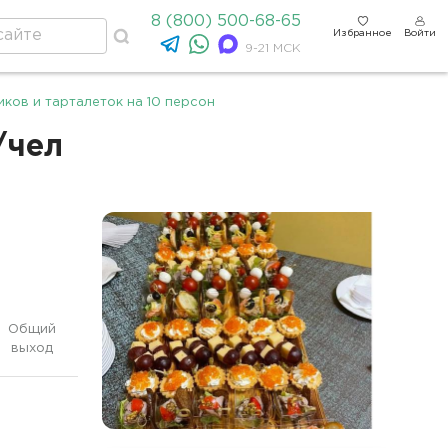
8 (800) 500-68-65
Избранное
Войти
9-21 МСК
иков и тарталеток на 10 персон
/чел
Общий
выход