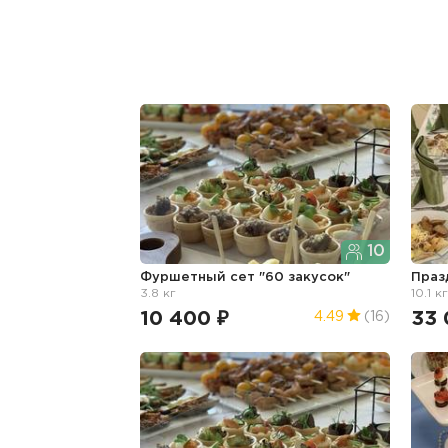
10
Фуршетный сет "60 закусок"
Праз
3.8 кг
10.1 к
10 400 ₽
33 
4.49
(16)