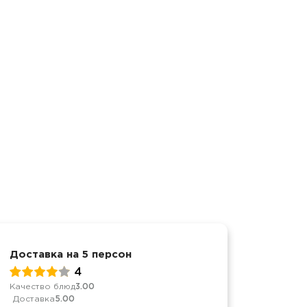
Доставка на 5 персон
Достав
4
Качество блюд
3.00
Качеств
Доставка
5.00
Достав