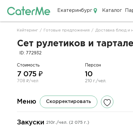
Екатеринбург
Каталог
Па
Кейтеринг в Екатеринбурге
Кейтеринг
/
Готовые предложения
/
Доставка блюд и 
Строка
навигации
Сет рулетиков и тартале
ID: 772932
Стоимость
Персон
7 075 ₽
10
708 ₽/чел
210 г./чел.
Меню
Скорректировать
Закуски
210г./чел.
(2 075 г.)