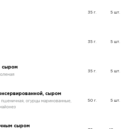
35 г.
5 шт.
35 г.
5 шт.
и сыром
35 г.
5 шт.
соленая
консервированной, сыром
50 г.
5 шт.
 пшеничная, огурцы маринованные,
 майонез
очным сыром