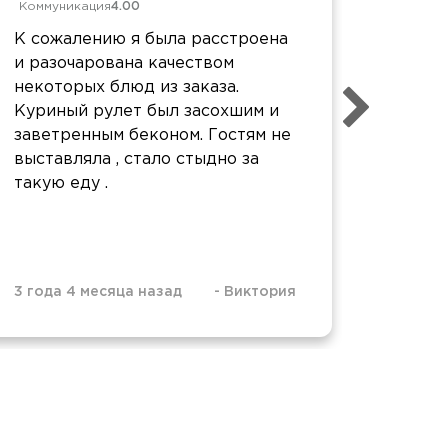
Коммуникация
4.00
Коммун
К сожалению я была расстроена
Огром
и разочарована качеством
ожидал
некоторых блюд из заказа.
порции
Куриный рулет был засохшим и
меньше
заветренным беконом. Гостям не
высшем
выставляла , стало стыдно за
такую еду .
3 года 4 месяца назад
-
Виктория
3 года 