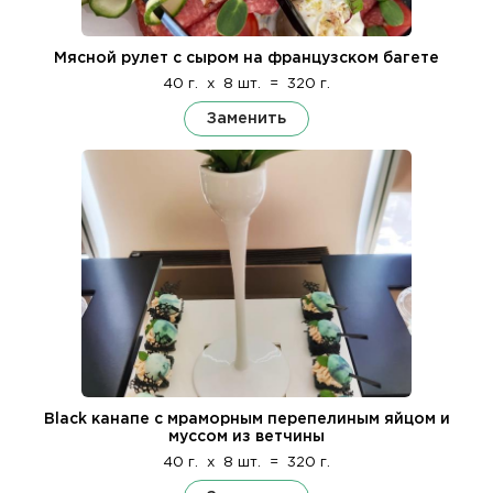
Мясной рулет с сыром на французском багете
40 г.
x
8 шт.
=
320 г.
Заменить
Black канапе с мраморным перепелиным яйцом и
муссом из ветчины
40 г.
x
8 шт.
=
320 г.