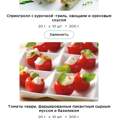
Спрингролл с курочкой -гриль, овощами и ореховым
соусом
20 г.
x
10 шт.
=
200 г.
Заменить
Томаты черри, фаршированные пикантным сырным
муссом и базиликом
20 г.
x
10 шт.
=
200 г.