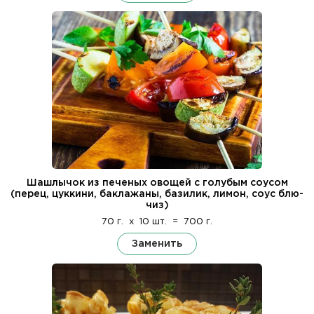
Шашлычок из печеных овощей с голубым соусом
(перец, цуккини, баклажаны, базилик, лимон, соус блю-
чиз)
70 г.
x
10 шт.
=
700 г.
Заменить