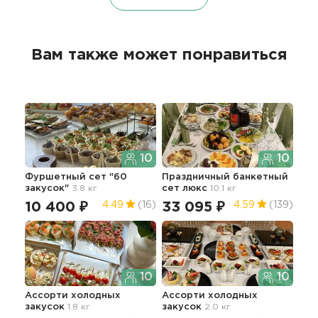
Вам также может понравиться
10
10
Фуршетный сет "60
Праздничный банкетный
Фур
закусок"
3.8 кг
сет люкс
10.1 кг
зак
10 400 ₽
33 095 ₽
9 
4.49
(16)
4.59
(139)
10
10
Ассорти холодных
Ассорти холодных
Сет
закусок
1.8 кг
закусок
2.0 кг
2.3 