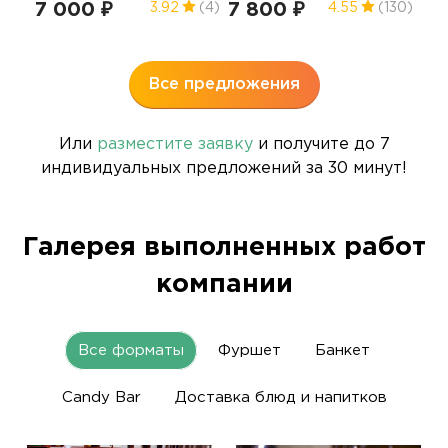
7 000 ₽
7 800 ₽
5 
3.92
(4)
4.55
(130)
Все предложения
Или
разместите заявку
и получите до 7
индивидуальных предложений за 30 минут!
Галерея выполненных работ
компании
Все форматы
Фуршет
Банкет
Candy Bar
Доставка блюд и напитков