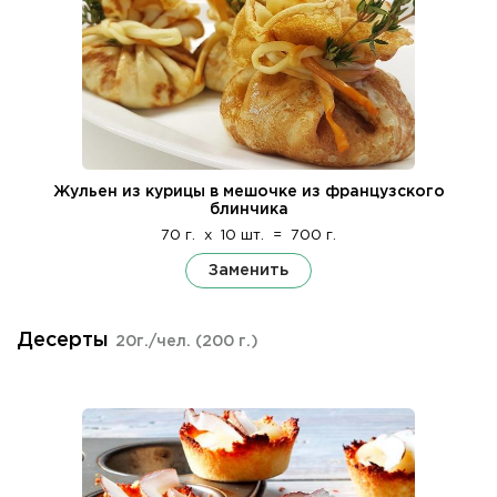
Жульен из курицы в мешочке из французского
блинчика
70 г.
x
10 шт.
=
700 г.
Заменить
Десерты
20г./чел.
(200 г.)