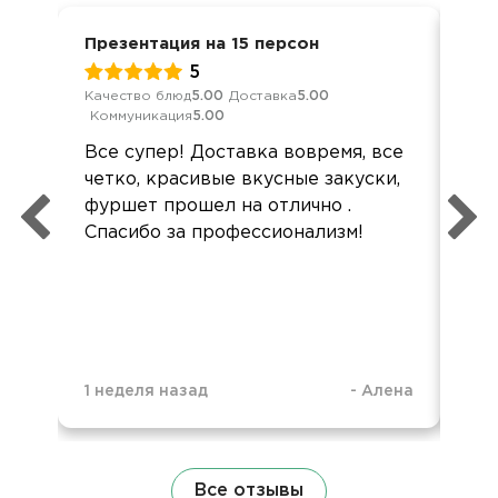
Презентация на 15 персон
Ден
5
Качество блюд
5.00
Доставка
5.00
Кач
Коммуникация
5.00
Ком
Все супер! Доставка вовремя, все
Все
четко, красивые вкусные закуски,
Все
фуршет прошел на отлично .
акк
Спасибо за профессионализм!
1 неделя назад
-
Алена
1 н
Все отзывы