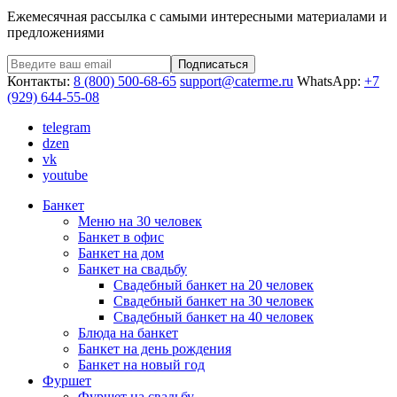
Ежемесячная рассылка с самыми интересными материалами и
предложениями
Подписаться
Контакты:
8 (800) 500-68-65
support@caterme.ru
WhatsApp:
+7
(929) 644-55-08
telegram
dzen
vk
youtube
Банкет
Меню на 30 человек
Банкет в офис
Банкет на дом
Банкет на свадьбу
Свадебный банкет на 20 человек
Свадебный банкет на 30 человек
Свадебный банкет на 40 человек
Блюда на банкет
Банкет на день рождения
Банкет на новый год
Фуршет
Фуршет на свадьбу