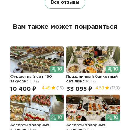
Все отзывы
Вам также может понравиться
10
10
Фуршетный сет "60
Праздничный банкетный
Фур
закусок"
3.8 кг
сет люкс
10.1 кг
зак
10 400 ₽
33 095 ₽
9 
4.49
(16)
4.59
(139)
10
10
Ассорти холодных
Ассорти холодных
Сет
закусок
1.8 кг
закусок
2.0 кг
2.3 