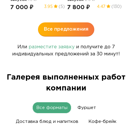
7 000 ₽
7 800 ₽
5 
3.95
(5)
4.47
(130)
Все предложения
Или
разместите заявку
и получите до 7
индивидуальных предложений за 30 минут!
Галерея выполненных работ
компании
Все форматы
Фуршет
Доставка блюд и напитков
Кофе-брейк