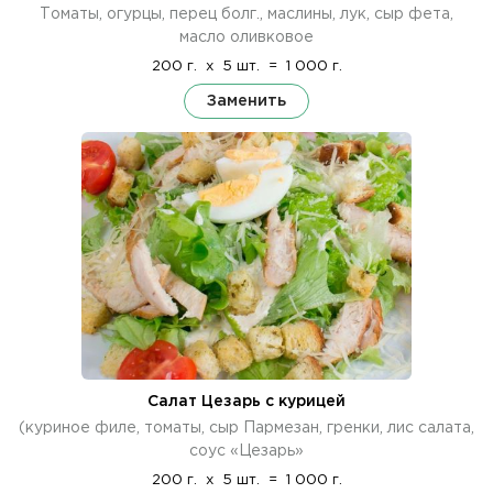
Томаты, огурцы, перец болг., маслины, лук, сыр фета,
масло оливковое
200 г.
x
5 шт.
=
1 000 г.
Заменить
Салат Цезарь с курицей
(куриное филе, томаты, сыр Пармезан, гренки, лис салата,
соус «Цезарь»
200 г.
x
5 шт.
=
1 000 г.