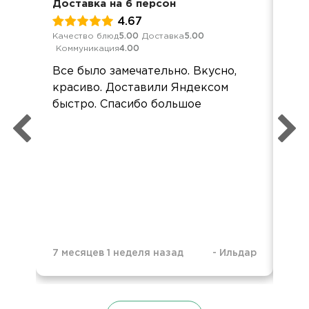
Доставка на 6 персон
Кор
4.67
Качество блюд
5.00
Доставка
5.00
Кач
Коммуникация
4.00
Ком
Все было замечательно. Вкусно,
Спа
красиво. Доставили Яндексом
ши
быстро. Спасибо большое
оче
7 месяцев 1 неделя назад
-
Ильдар
1 г