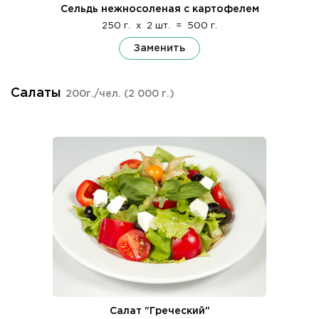
Сельдь нежносоленая с картофелем
250 г.
x
2 шт.
=
500 г.
Заменить
Салаты
200г./чел.
(2 000 г.)
Салат "Греческий"