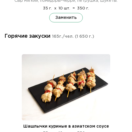
Сыр мягкий, помидоры-черри, петрушка, шукеты.
35 г.
x
10 шт.
=
350 г.
Заменить
Горячие закуски
165г./чел.
(1 650 г.)
Шашлычки куриные в азиатском соусе