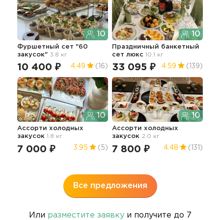
10
10
Фуршетный сет "60
Праздничный банкетный
Фур
закусок"
3.8 кг
сет люкс
10.1 кг
зак
10 400 ₽
33 095 ₽
9 
4.49
(16)
4.59
(139)
10
10
Ассорти холодных
Ассорти холодных
Сет
закусок
1.8 кг
закусок
2.0 кг
2.3 
7 000 ₽
7 800 ₽
5 
3.95
(5)
4.48
(131)
Все предложения
Или
разместите заявку
и получите до 7