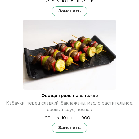
75 г.
x
10 шт.
=
750 г.
Заменить
Овощи гриль на шпажке
Кабачки, перец сладкий, баклажаны, масло растительное,
соевый соус, чеснок
90 г.
x
10 шт.
=
900 г.
Заменить