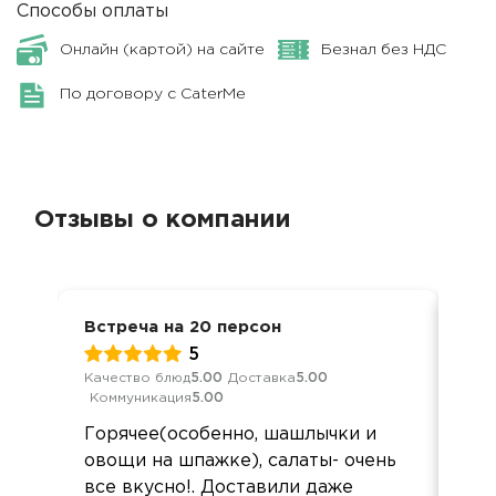
Способы оплаты
Онлайн (картой) на сайте
Безнал без НДС
По договору с CaterMe
Отзывы о компании
Встреча на 20 персон
Дос
5
Качество блюд
5.00
Доставка
5.00
Кач
Коммуникация
5.00
Ком
Горячее(особенно, шашлычки и
Зак
овощи на шпажке), салаты- очень
,на
все вкусно!. Доставили даже
вку