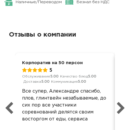
Наличные/Переводом
Безнал без НДС
Отзывы о компании
Корпоратив на 50 персон
Дос
5
Обслуживание
5.00
Качество блюд
5.00
Кач
Доставка
5.00
Коммуникация
5.00
Ком
Все супер, Александре спасибо,
Все
плов, глинтвейн незабываемые, до
Не
сих пор все участники
пе
соревнований делятся своим
восторгом от еды, сервиса