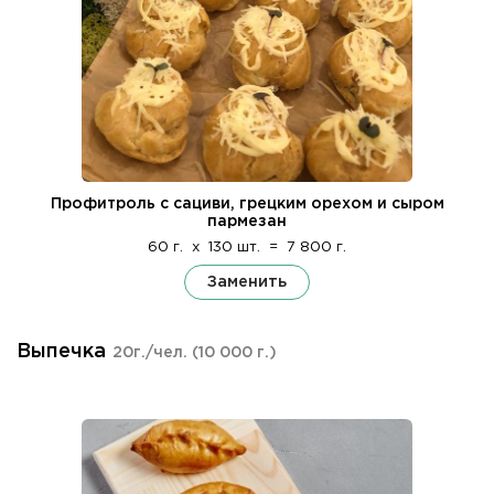
Профитроль с сациви, грецким орехом и сыром
пармезан
60 г.
x
130 шт.
=
7 800 г.
Заменить
Выпечка
20г./чел.
(10 000 г.)