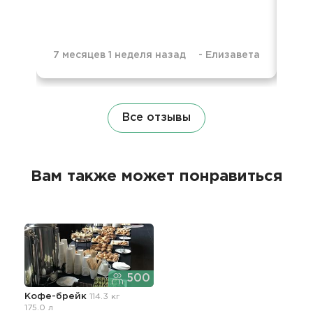
7 месяцев 1 неделя назад
-
Елизавета
1 г
Все отзывы
Вам также может понравиться
500
Кофе-брейк
114.3 кг
175.0 л