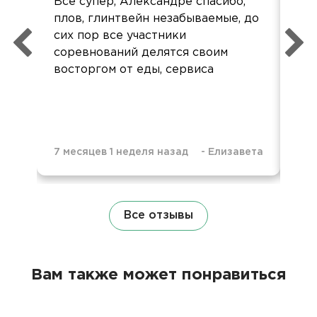
Все супер, Александре спасибо,
Все
плов, глинтвейн незабываемые, до
Не
сих пор все участники
пе
соревнований делятся своим
восторгом от еды, сервиса
7 месяцев 1 неделя назад
-
Елизавета
1 г
Все отзывы
Вам также может понравиться