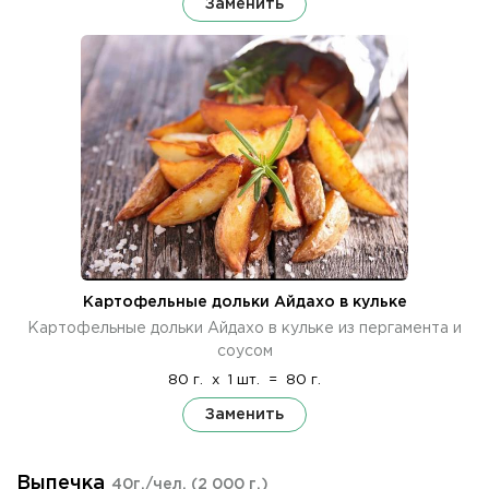
Заменить
Картофельные дольки Айдахо в кульке
Картофельные дольки Айдахо в кульке из пергамента и
соусом
80 г.
x
1 шт.
=
80 г.
Заменить
Выпечка
40г./чел.
(2 000 г.)