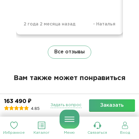
2 года 2 месяца назад
-
Наталья
2 г
Все отзывы
Вам также может понравиться
163 490 ₽
Заказать
Задать вопрос
4.85
50
50
Барбекю
65.5 кг
Барбекю станция
10.8 кг
Избранное
Каталог
Меню
Связаться
Вход