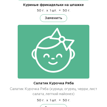
Куриные фрикадельки на шпажке
50 г.
x
1 шт.
=
50 г.
Заменить
Салатик Курочка Ряба
Салатик Курочка Ряба (курица, огурец, черри, лист
салата, леггкий майонез)
50 г.
x
1 шт.
=
50 г.