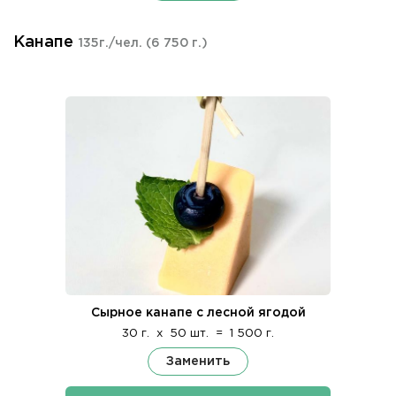
Канапе
135г./чел.
(6 750 г.)
Сырное канапе с лесной ягодой
30 г.
x
50 шт.
=
1 500 г.
Заменить