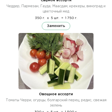
Сырное ассорти
Чеддер, Пармезан, Гауда, Маасдам, крекеры, виноград и
цветочный мед
350 г.
x
5 шт.
=
1 750 г.
Заменить
Овощное ассорти
Томаты Черри, огурцы, болгарский перец, редис, свежая
зелень