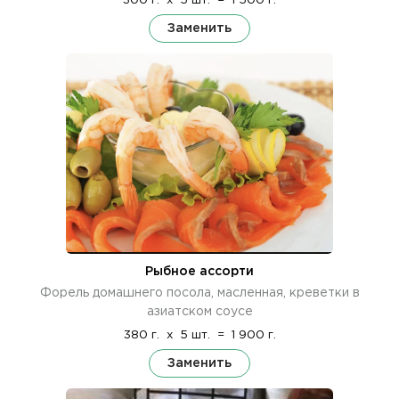
300 г.
x
5 шт.
=
1 500 г.
Заменить
Рыбное ассорти
Форель домашнего посола, масленная, креветки в
азиатском соусе
380 г.
x
5 шт.
=
1 900 г.
Заменить