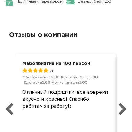
Наличные/Переводом
Безнал без НДС
Отзывы о компании
Мероприятие на 100 персон
Бар
5
Обслуживание
5.00
Качество блюд
5.00
Обс
Доставка
5.00
Коммуникация
5.00
Дос
Отличный подрядчик, все вовремя,
Все
вкусно и красиво! Спасибо
кра
ребятам за работу!)