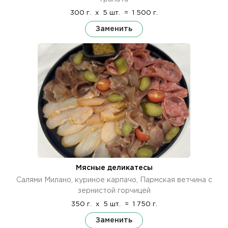
300 г.
x
5 шт.
=
1 500 г.
Заменить
Мясные деликатесы
Салями Милано, куриное карпачо, Пармская ветчина с
зернистой горчицей
350 г.
x
5 шт.
=
1 750 г.
Заменить