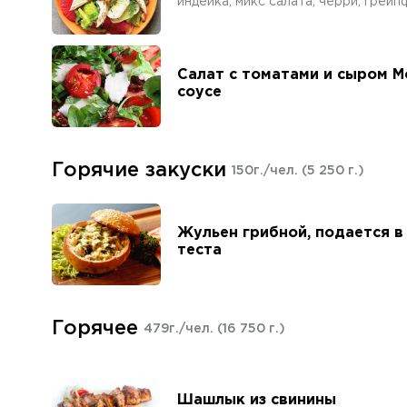
индейка, микс салата, черри, грей
Салат с томатами и сыром М
соусе
Горячие закуски
150г./чел.
(5 250 г.)
Жульен грибной, подается в
теста
Горячее
479г./чел.
(16 750 г.)
Шашлык из свинины