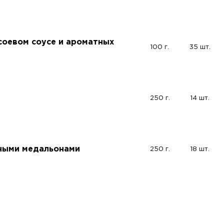
соевом соусе и ароматных
100 г.
35 шт.
250 г.
14 шт.
ными медальонами
250 г.
18 шт.