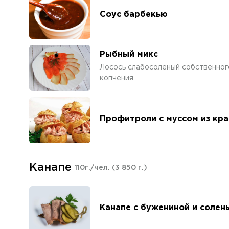
Соус барбекью
Рыбный микс
Лосось слабосоленый собственного
копчения
Профитроли с муссом из кр
Канапе
110г./чел.
(3 850 г.)
Канапе с бужениной и солен