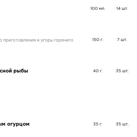
100 мл.
14 шт.
150 г.
7 шт.
 приготовления и угорь горячего
асной рыбы
40 г.
35 шт.
ым огурцом
35 г.
35 шт.