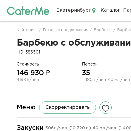
Екатеринбург
Каталог
Па
Кейтеринг в Екатеринбурге
Кейтеринг
/
Готовые предложения
/
Барбекю
/
Барбек
Строка
навигации
Барбекю с обслуживание
ID: 386501
Стоимость
Персон
146 930 ₽
35
4198 ₽/чел
1 480 г./чел. 40 мл./чел.
Меню
Скорректировать
Закуски
306г./чел.
(10 720 г.)
40 мл./чел.
(1 40