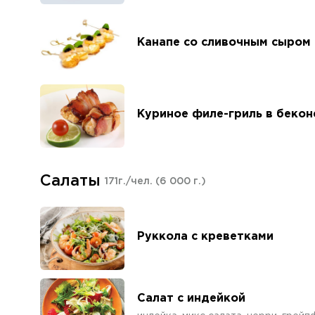
Канапе со сливочным сыром 
Куриное филе-гриль в бекон
Салаты
171г./чел.
(6 000 г.)
Руккола с креветками
Салат с индейкой