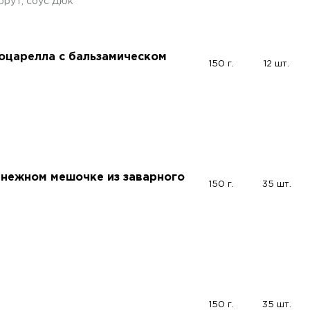
пфрут, соус Дюк
оцарелла с бальзамическом
150 г.
12 шт.
 нежном мешочке из заварного
150 г.
35 шт.
150 г.
35 шт.