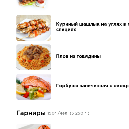
Куриный шашлык на углях в 
специях
Плов из говядины
Горбуша запеченная с овощ
Гарниры
150г./чел.
(5 250 г.)