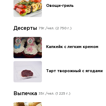
Овощи-гриль
Десерты
79г./чел.
(2 750 г.)
Капкейк с легким кремом
Тарт творожный с ягодами
Выпечка
35г./чел.
(1 225 г.)