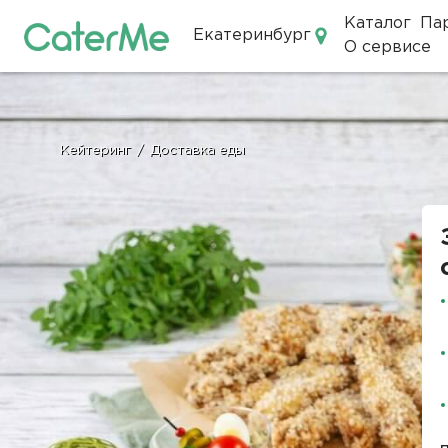
Каталог
Па
Екатеринбург
О сервисе
Кейтеринг в Екатеринбурге
Кейтеринг
/
Доставка еды
Строка
навигации