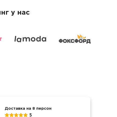
нг у нас
Доставка на 8 персон
Детс
5