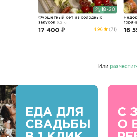
18-20
Фуршетный сет из холодных
Недор
закусок
6.2 кг
горяч
17 400 ₽
16 5
4.96
(71)
Или
разместит
ЕДА ДЛЯ
С 
СВАДЬБЫ
О 
В 1 КЛИК
РЕ