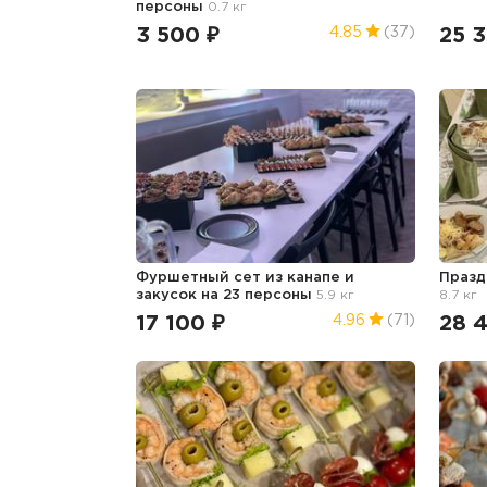
персоны
0.7 кг
3 500 ₽
25 
4.85
(37)
Фуршетный сет из канапе и
Празд
закусок на 23 персоны
5.9 кг
8.7 кг
17 100 ₽
28 
4.96
(71)