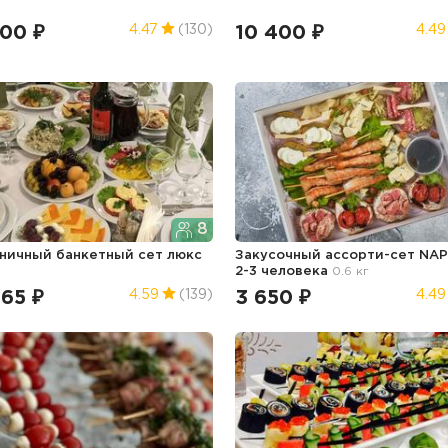
300 ₽
10 400 ₽
4.47
(130)
4.49
8
ничный банкетный сет люкс
Закусочный ассорти-сет NAP
2-3 человека
0.6 кг
465 ₽
3 650 ₽
4.59
(139)
4.49