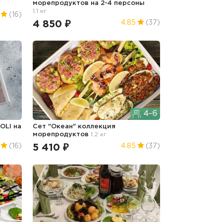
морепродуктов на 2-4 персоны
1.1 кг
(16)
4 850 ₽
4.85
(37)
4-6
OLI на
Сет "Океан" коллекция
морепродуктов
1.2 кг
5 410 ₽
(16)
4.85
(37)