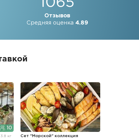
1065
Отзывов
Средняя оценка
4.89
тавкой
10
"
3.8 кг
Сет "Морской" коллекция