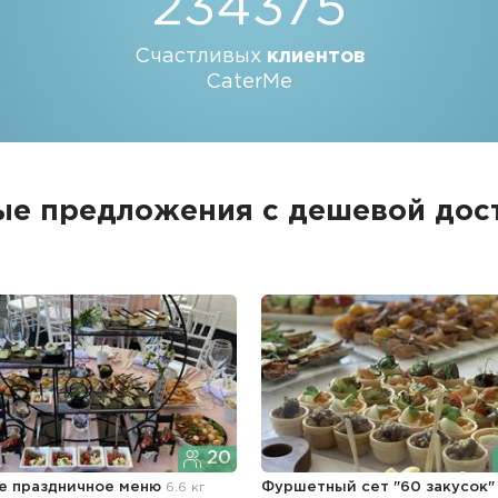
234375
Счастливых
клиентов
CaterMe
ые предложения с дешевой дос
20
е праздничное меню
6.6 кг
Фуршетный сет "60 закусок