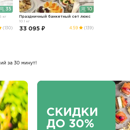
35
10
.6 кг
Праздничный банкетный сет люкс
10.1 кг
33 095 ₽
(130)
4.59
(139)
й за 30 минут!
СКИДКИ
ДО 30%