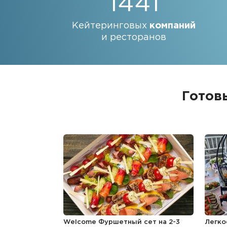
1441
Кейтеринговых
компаний
и ресторанов
Готов
Welcome Фуршетный сет на 2-3
Легко