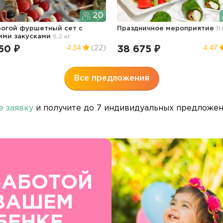
20
огой фуршетный сет с
Праздничное мероприятие
11
ими закусками
6.2 кг
50 ₽
38 675 ₽
4.34
(22)
4.47
Все предложения
е заявку
и получите до 7 индивидуальных предложени
ЗАБОТОЙ
ВАШЕМ
БЕНКЕ