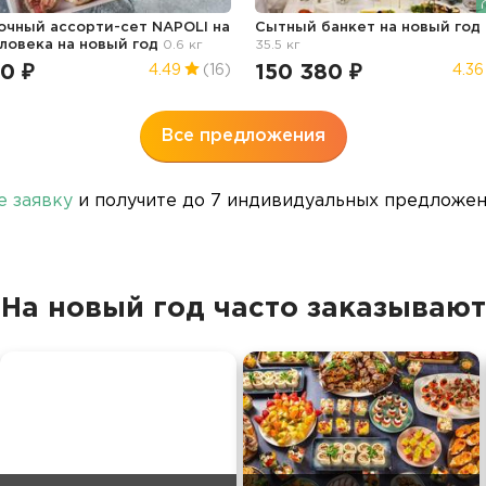
очный ассорти-сет NAPOLI на
Сытный банкет
на новый год
еловека
на новый год
0.6 кг
35.5 кг
0 ₽
150 380 ₽
4.49
(16)
4.36
Все предложения
е заявку
и получите до 7 индивидуальных предложени
На новый год часто заказывают