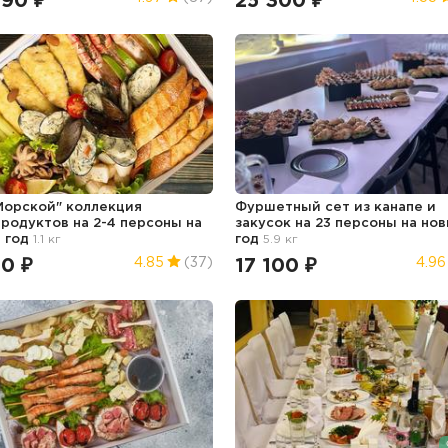
990 ₽
25 300 ₽
Морской" коллекция
Фуршетный сет из канапе и
родуктов на 2-4 персоны
на
закусок на 23 персоны
на но
 год
1.1 кг
год
5.9 кг
50 ₽
17 100 ₽
4.85
(37)
4.96