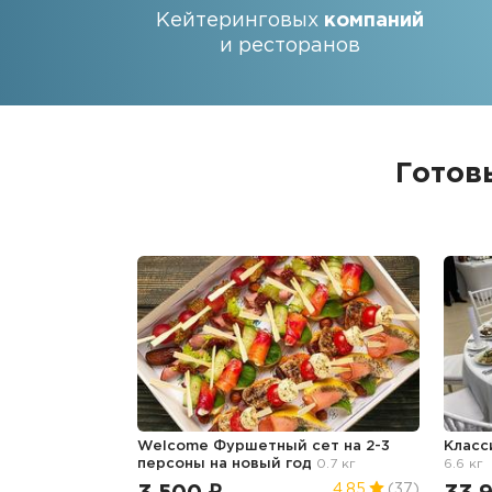
Кейтеринговых
компаний
и ресторанов
Готов
Welcome Фуршетный сет на 2-3
Класс
персоны
на новый год
0.7 кг
6.6 кг
4.85
(37)