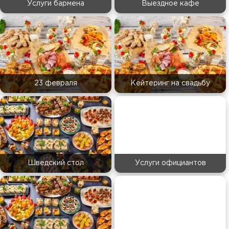
Услуги бармена
Выездное кафе
23 февраля
Кейтеринг на свадьбу
Шведский стол
Услуги официантов