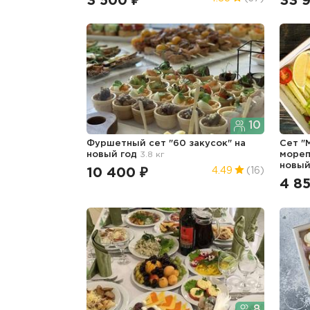
3 500 ₽
33 
10
Фуршетный сет "60 закусок"
на
Сет "
новый год
3.8 кг
мореп
новый
10 400 ₽
4.49
(16)
4 8
8