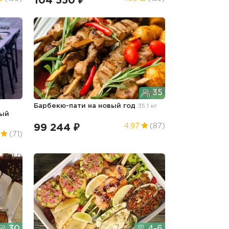
104 550 ₽
35
Барбекю-пати
на новый год
35.1 кг
вый
99 244 ₽
4.97
(87)
(71)
30
4-6