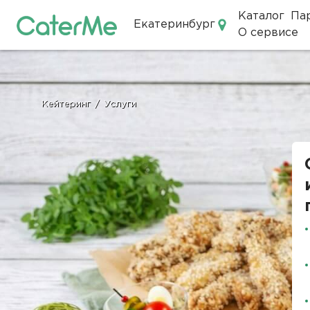
Каталог
Па
Екатеринбург
О сервисе
Кейтеринг в Екатеринбурге
Кейтеринг
/
Услуги
Строка
навигации