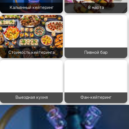
Кальянный кейтеринг
8 марта
Стоимость кейтеринга
Пивной бар
Выездная кухня
Фан-кейтеринг