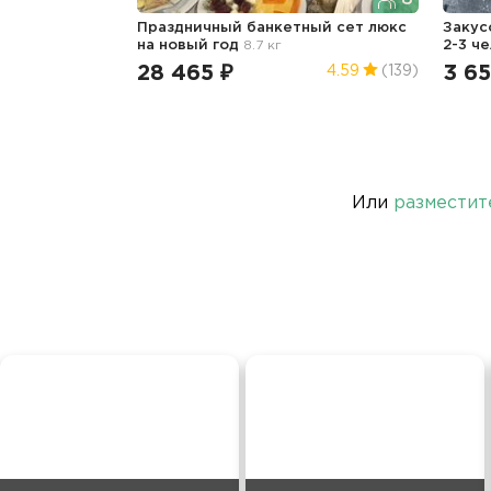
Праздничный банкетный сет люкс
Закус
на новый год
8.7 кг
2-3 ч
28 465 ₽
3 65
4.59
(139)
Или
разместит