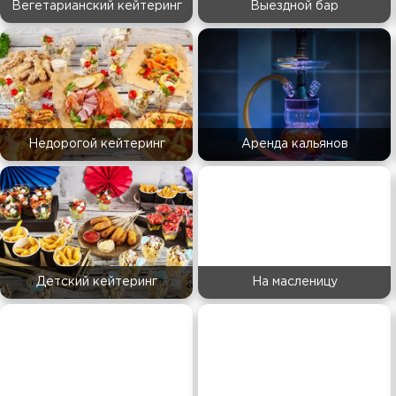
Вегетарианский кейтеринг
Выездной бар
Недорогой кейтеринг
Аренда кальянов
Детский кейтеринг
На масленицу