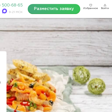
) 500-68-65
Разместить заявку
Избранное
Войти
9-21 МСК
м
и