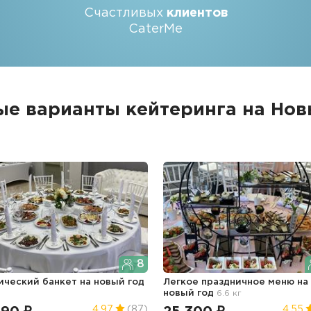
Счастливых
клиентов
CaterMe
ые варианты кейтеринга на Нов
8
ический банкет
на новый год
Легкое праздничное меню
на
новый год
6.6 кг
4.97
(87)
4.55