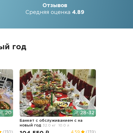
Отзывов
Средняя оценка
4.89
ый год
20
28-32
Банкет с обслуживанием с
на
новый год
32.0 кг
10.0 л
(130)
4.59
(139)